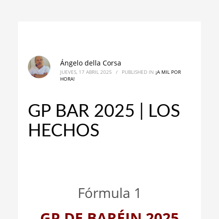
Ángelo della Corsa
JUEVES, 17 ABRIL 2025
/
PUBLISHED IN
¡A MIL POR
HORA!
GP BAR 2025 | LOS
HECHOS
_
_
Fórmula 1
GP DE BARÉIN 2025