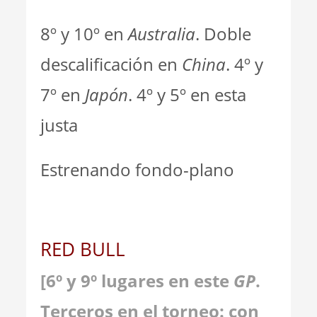
8º y 10º en
Australia
. Doble
descalificación en
China
. 4º y
7º en
Japón
. 4º y 5º en esta
justa
Estrenando fondo-plano
RED BULL
[6º y 9º lugares en este
GP
.
Terceros en el torneo: con