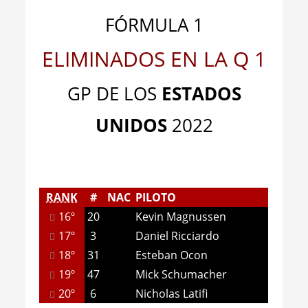
FÓRMULA 1
ELIMINADOS EN LA Q 1
GP DE LOS
ESTADOS
UNIDOS
2022
RANK
#
NAC
PILOTO
16º
20
Kevin Magnussen
17º
3
Daniel Ricciardo
18º
31
Esteban Ocon
19º
47
Mick Schumacher
20º
6
Nicholas Latifi