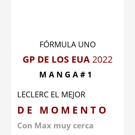
_
_
FÓRMULA UNO
GP DE LOS EUA
2022
M A N G A # 1
LECLERC EL MEJOR
D E M O M E N T O
Con Max muy cerca