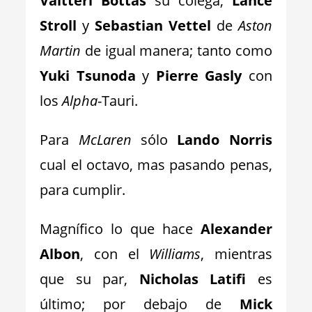
Valtteri Bottas
su colega;
Lance
Stroll
y
Sebastian Vettel
de
Aston
Martin
de igual manera; tanto como
Yuki Tsunoda
y
Pierre Gasly
con
los
Alpha
-Tauri.
Para
McLaren
sólo
Lando Norris
cual el octavo, mas pasando penas,
para cumplir.
Magnífico lo que hace
Alexander
Albon
, con el
Williams
, mientras
que su par,
Nicholas Latifi
es
último; por debajo de
Mick