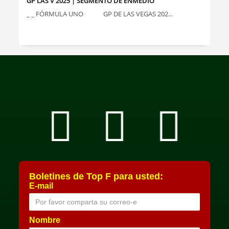
GP LAS V 2025 | SEGMENTO DE ENMEDIO
_ _ FÓRMULA UNO GP DE LAS VEGAS 202...
Boletines de Top F para usted:
E-mail
Nombre