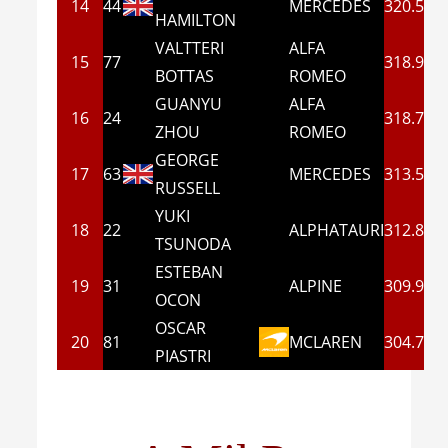
14
44
MERCEDES
320.5
HAMILTON
VALTTERI
ALFA
15
77
318.9
BOTTAS
ROMEO
GUANYU
ALFA
16
24
318.7
ZHOU
ROMEO
GEORGE
17
63
MERCEDES
313.5
RUSSELL
YUKI
18
22
ALPHATAURI
312.8
TSUNODA
ESTEBAN
19
31
ALPINE
309.9
OCON
OSCAR
20
81
MCLAREN
304.7
PIASTRI