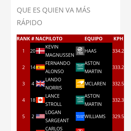
QUE ES QUIEN VA MÁS
RÁPIDO
RANK
#
NAC
PILOTO
EQUIPO
KPH
KEVIN
1
20
HAAS
334.2
MAGNUSSEN
FERNANDO
ASTON
2
14
333.2
ALONSO
MARTIN
LANDO
3
4
MCLAREN
332.5
NORRIS
LANCE
ASTON
4
18
332.3
STROLL
MARTIN
LOGAN
5
2
WILLIAMS
329.5
SARGEANT
CARLOS