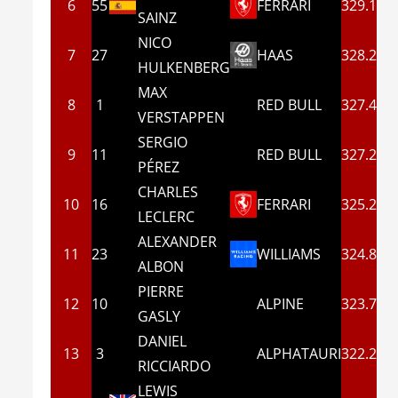
6
55
FERRARI
329.1
SAINZ
NICO
7
27
HAAS
328.2
HULKENBERG
MAX
8
1
RED BULL
327.4
VERSTAPPEN
SERGIO
9
11
RED BULL
327.2
PÉREZ
CHARLES
10
16
FERRARI
325.2
LECLERC
ALEXANDER
11
23
WILLIAMS
324.8
ALBON
PIERRE
12
10
ALPINE
323.7
GASLY
DANIEL
13
3
ALPHATAURI
322.2
RICCIARDO
LEWIS