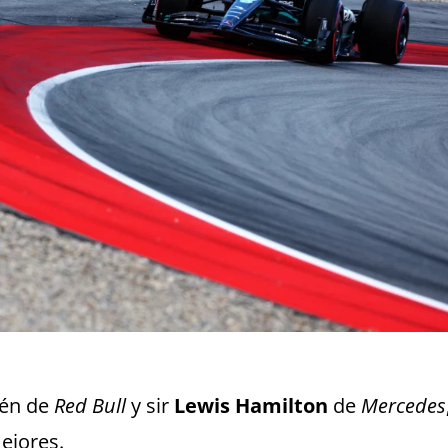
ién de
Red Bull
y sir
Lewis Hamilton
de
Mercedes
mejores.