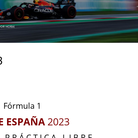
 POR HORA!
3
Fórmula 1
E ESPAÑA
2023
 P R Á C T I C A L I B R E