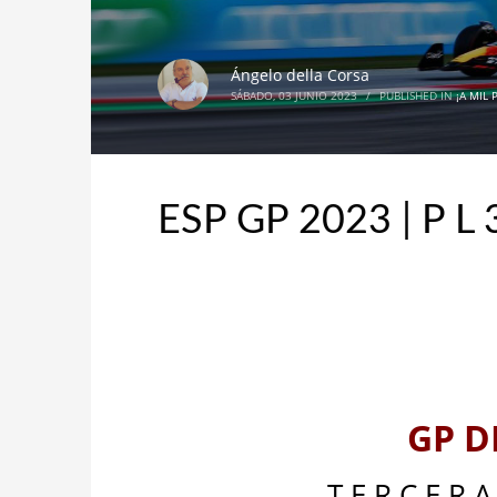
Ángelo della Corsa
SÁBADO, 03 JUNIO 2023
/
PUBLISHED IN
¡A MIL
ESP GP 2023 | P L 
_
_
GP D
T E R C E R A