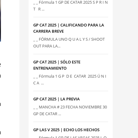
_ _ Fórmula 1 GP DE CATAR 2025 S P R I N
T R ...
GP CAT 2025 | CALIFICANDO PARA LA
CARRERA BREVE
_ _ FÓRMULA UNO Q U A L Y S / SHOOT
OUT PARA LA...
GP CAT 2025 | SÓLO ESTE
e
ENTRENAMIENTO
a
_ _ Fórmula 1 G P D E CATAR 2025 Ú N I
C A ...
GP CAT 2025 | LA PREVIA
a
_ _ MANCHA # 23 FECHA NOVIEMBRE 30
GP DE CATAR ...
GP LAS V 2025 | ECHO LOS HECHOS
a
_ _ Fórmula 1 GP DE LAS VEGAS 2025 L O