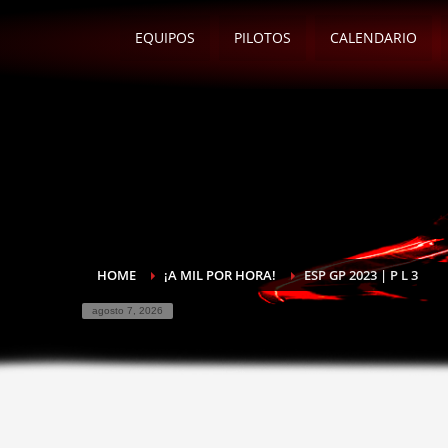
EQUIPOS
PILOTOS
CALENDARIO
HOME
¡A MIL POR HORA!
ESP GP 2023 | P L 3
agosto 7, 2026