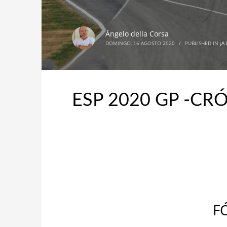
Ángelo della Corsa
DOMINGO, 16 AGOSTO 2020
/
PUBLISHED IN
¡A
ESP 2020 GP -CR
F