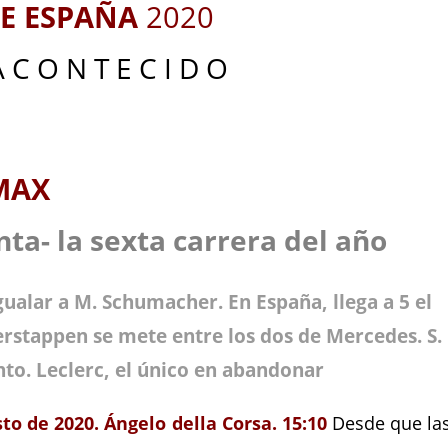
DE ESPAÑA
2020
A C O N T E C I D O
MAX
ta- la sexta carrera del año
gualar a M. Schumacher. En España, llega a 5 el
Verstappen se mete entre los dos de Mercedes. S.
nto. Leclerc, el único en abandonar
to de 2020. Ángelo della Corsa. 15:10
Desde que la