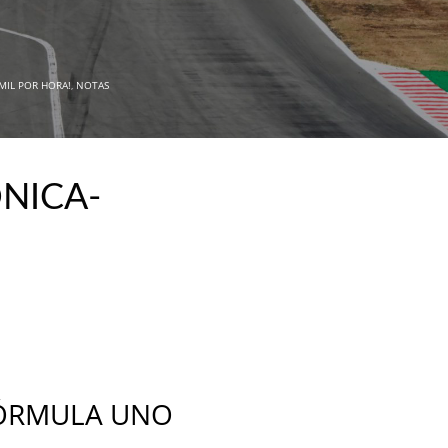
 MIL POR HORA!
,
NOTAS
ÓNICA-
_
ÓRMULA UNO