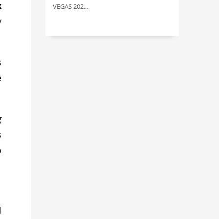
x
VEGAS 202...
y
s
e
g
s
o
l