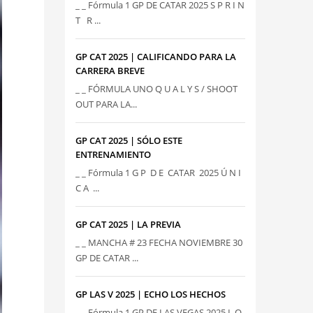
_ _ Fórmula 1 GP DE CATAR 2025 S P R I N
T R ...
GP CAT 2025 | CALIFICANDO PARA LA
CARRERA BREVE
_ _ FÓRMULA UNO Q U A L Y S / SHOOT
OUT PARA LA...
GP CAT 2025 | SÓLO ESTE
ENTRENAMIENTO
_ _ Fórmula 1 G P D E CATAR 2025 Ú N I
C A ...
GP CAT 2025 | LA PREVIA
_ _ MANCHA # 23 FECHA NOVIEMBRE 30
GP DE CATAR ...
GP LAS V 2025 | ECHO LOS HECHOS
_ _ Fórmula 1 GP DE LAS VEGAS 2025 L O