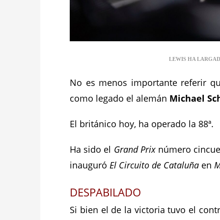
LEWIS HA LARGAD
No es menos importante referir q
como legado el alemán
Michael S
El británico hoy, ha operado la 88ª.
Ha sido el
Grand Prix
número cincuent
inauguró
El Circuito de Cataluña
en
M
DESPABILADO
Si bien el de la victoria tuvo el co