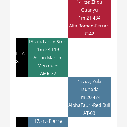
14.
Zhou
(24)
Guanyu
1m 21.434
Alfa Romeo-Ferrari
C-42
15.
Lance Stroll
(18)
1m 28.119
FILA
Aston Martin-
8
Mercedes
AMR-22
16.
Yuki
(22)
Tsunoda
1m 20.474
AlphaTauri-Red Bull
AT-03
17.
Pierre
(10)