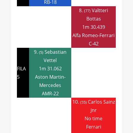
RB-18
8.
Valtteri
(77)
Bottas
1m 30.439
Alfa Romeo-Ferrari
C-42
9.
Sebastian
(5)
Vettel
FILA
1m 31.062
5
Aston Martin-
Mercedes
AMR-22
10.
Carlos Sainz
(55)
Jnr
No time
Ferrari