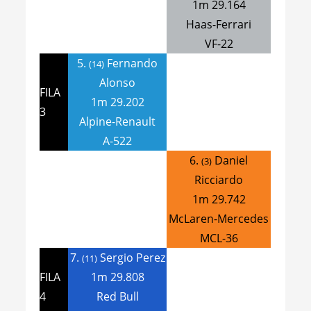
1m 29.164
Haas-Ferrari
VF-22
5.
Fernando
(14)
Alonso
FILA
1m 29.202
3
Alpine-Renault
A-522
6.
Daniel
(3)
Ricciardo
1m 29.742
McLaren-Mercedes
MCL-36
7.
Sergio Perez
(11)
FILA
1m 29.808
4
Red Bull