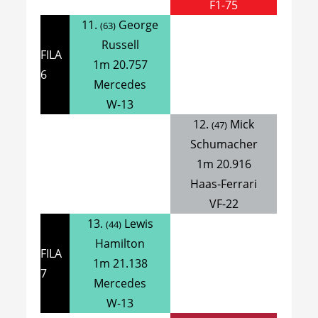
F1-75
11.
George
(63)
Russell
FILA
1m 20.757
6
Mercedes
W-13
12.
Mick
(47)
Schumacher
1m 20.916
Haas-Ferrari
VF-22
13.
Lewis
(44)
Hamilton
FILA
1m 21.138
7
Mercedes
W-13