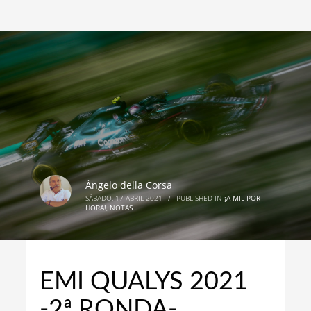
Ángelo della Corsa
SÁBADO, 17 ABRIL 2021
/
PUBLISHED IN
¡A MIL POR
HORA!
,
NOTAS
EMI QUALYS 2021
-2ª RONDA-