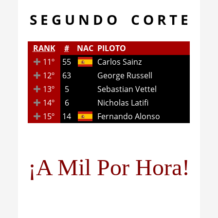
S E G U N D O C O R T E
RANK
#
NAC
PILOTO
11º
55
Carlos Sainz
12º
63
George Russell
13º
5
Sebastian Vettel
14º
6
Nicholas Latifi
15º
14
Fernando Alonso
¡A Mil Por Hora!