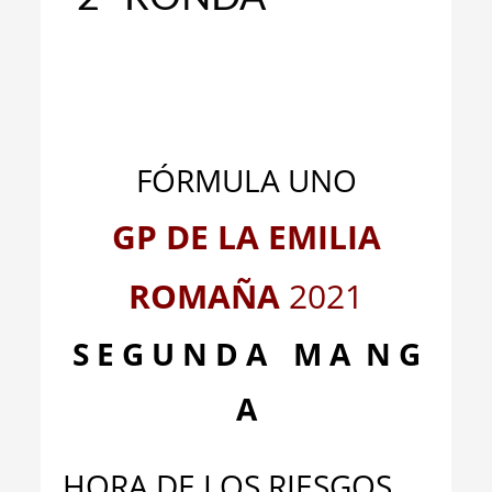
FÓRMULA UNO
GP DE LA EMILIA
ROMAÑA
2021
S E G U N D A
__
M A N G
A
HORA DE LOS RIESGOS