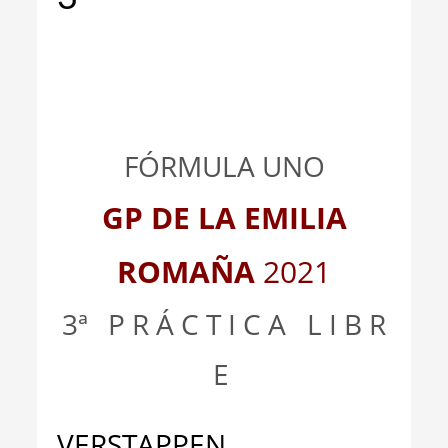
_
FÓRMULA UNO
GP DE
L
A
EMILIA
ROMAÑA
2021
3ª
_
P R Á C T I C A L I B R
E
VERSTAPPEN