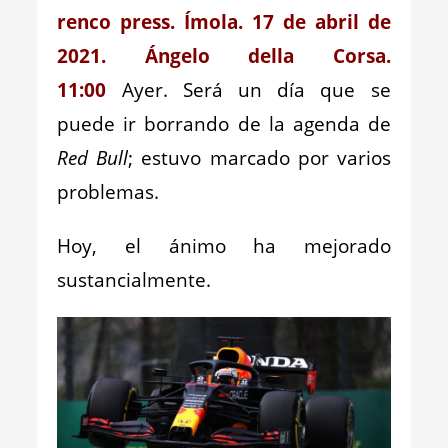
renco press.
Í
m
ol
a.
17
de a
b
r
il
de
2021. Ángelo della Corsa.
11:00
Ayer. Será un día que se
puede ir borrando de la agenda de
Red Bull
; estuvo marcado por varios
problemas.
Hoy, el ánimo ha mejorado
sustancialmente.