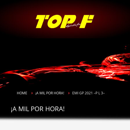
HOME
¡A MIL POR HORA!
EMI GP 2021 –P L 3–
¡A MIL POR HORA!