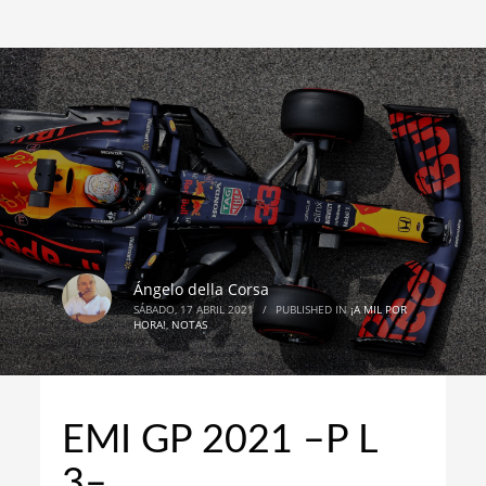
Ángelo della Corsa
SÁBADO, 17 ABRIL 2021
/
PUBLISHED IN
¡A MIL POR
HORA!
,
NOTAS
EMI GP 2021 –P L
3–