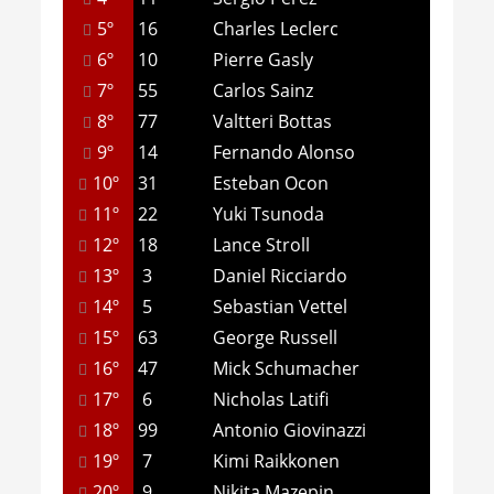
5º
16
Charles Leclerc
6º
10
Pierre Gasly
7º
55
Carlos Sainz
8º
77
Valtteri Bottas
9º
14
Fernando Alonso
10º
31
Esteban Ocon
11º
22
Yuki Tsunoda
12º
18
Lance Stroll
13º
3
Daniel Ricciardo
14º
5
Sebastian Vettel
15º
63
George Russell
16º
47
Mick Schumacher
17º
6
Nicholas Latifi
18º
99
Antonio Giovinazzi
19º
7
Kimi Raikkonen
20º
9
Nikita Mazepin