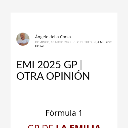
Ángelo della Corsa
DOMINGO, 18 MAYO 2025
/
PUBLISHED IN
¡A MIL POR
HORA!
EMI 2025 GP |
OTRA OPINIÓN
_
_
Fórmula 1
GP DE
LA
EMILIA