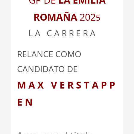
ROMAÑA
202
5
L A C A R R E R A
RELANCE COMO
CANDIDATO DE
M A X V E R S T A P P
E N