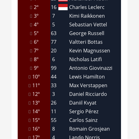
2º
16
Charles Leclerc
3º
7
Kimi Raikkonen
4º
5
Sebastian Vettel
5º
63
George Russell
6º
77
Valtteri Bottas
7º
20
Kevin Magnussen
8º
6
Nicholas Latifi
9º
99
Antonio Giovinazzi
10º
44
Lewis Hamilton
11º
33
Max Verstappen
12º
3
Daniel Ricciardo
13º
26
Daniil Kvyat
14º
11
Sergio Pérez
15º
55
Carlos Sainz
16º
8
Romain Grosjean
17º
4
Lando Norris