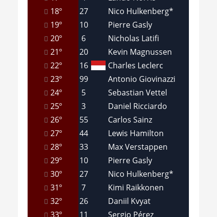
18º
27
Nico Hulkenberg*
19º
10
Pierre Gasly
20º
6
Nicholas Latifi
21º
20
Kevin Magnussen
22º
16
Charles Leclerc
23º
99
Antonio Giovinazzi
24º
5
Sebastian Vettel
25º
3
Daniel Ricciardo
26º
55
Carlos Sainz
27º
44
Lewis Hamilton
28º
33
Max Verstappen
29º
10
Pierre Gasly
30º
27
Nico Hulkenberg*
31º
7
Kimi Raikkonen
32º
26
Daniil Kvyat
33º
11
Sergio Pérez