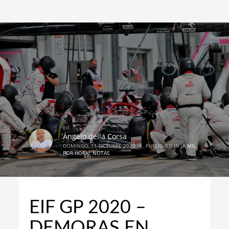
Ángelo della Corsa
DOMINGO, 11 OCTUBRE 2020
/
PUBLISHED IN
¡A MIL
POR HORA!
,
NOTAS
EIF GP 2020 –
DEMORAS EN