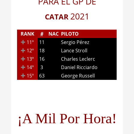
PARA EL GP DE
2
021
CATAR
RANK
#
NAC
PILOTO
11º
11
Sergio Pérez
12º
18
Lance Stroll
13º
16
Charles Leclerc
14º
3
Daniel Ricciardo
15º
63
George Russell
¡A Mil Por Hora!