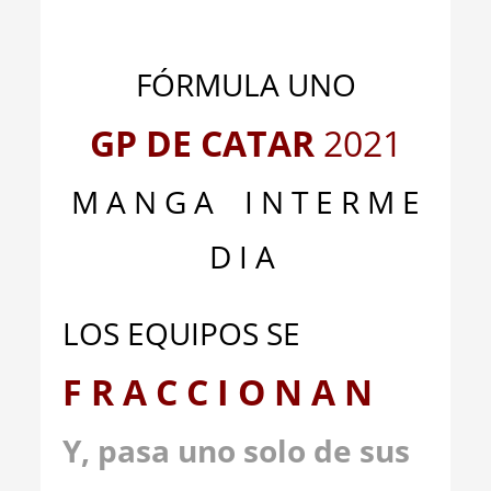
_
_
FÓRMULA UNO
GP DE CATAR
2021
M A N G A I N T E R M E
D I A
LOS EQUIPOS SE
F R A C C I O N A N
Y, pasa uno solo de sus