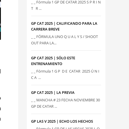
_ _ Fórmula 1 GP DE CATAR 2025 S P R I N
T R ...
GP CAT 2025 | CALIFICANDO PARA LA
CARRERA BREVE
_ _ FÓRMULA UNO Q U A L Y S / SHOOT
OUT PARA LA...
GP CAT 2025 | SÓLO ESTE
ENTRENAMIENTO
l
_ _ Fórmula 1 G P D E CATAR 2025 Ú N I
C A ...
GP CAT 2025 | LA PREVIA
o
_ _ MANCHA # 23 FECHA NOVIEMBRE 30
GP DE CATAR ...
n
a
GP LAS V 2025 | ECHO LOS HECHOS
_ _ Fórmula 1 GP DE LAS VEGAS 2025 L O