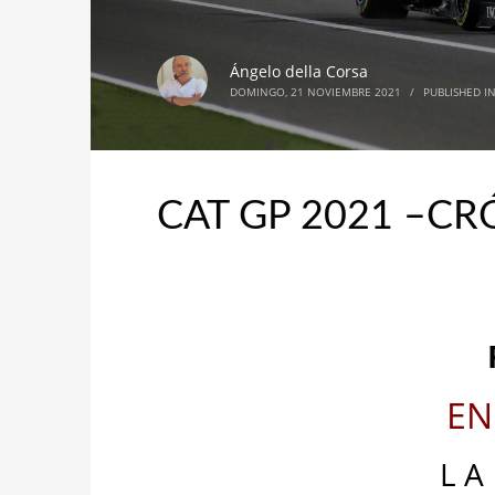
Ángelo della Corsa
DOMINGO, 21 NOVIEMBRE 2021
/
PUBLISHED I
CAT GP 2021 –CR
EN
L A