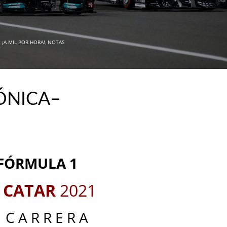
N
¡A MIL POR HORA!
,
NOTAS
ÓNICA–
_
_
FÓRMULA 1
CATAR
2021
 C A R R E R A