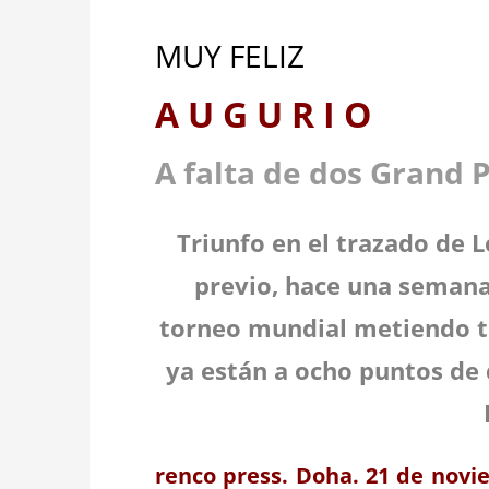
MUY FELIZ
A U G U R I O
A falta de dos Grand
Triunfo en el trazado de 
previo, hace una semana 
torneo mundial metiendo to
ya están a ocho puntos de d
renco press. Doha. 21 de novie