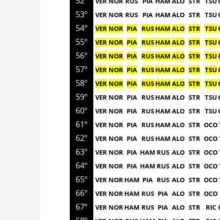
52º
VER
NOR
RUS
PIA
HAM
ALO
STR
TSU
53º
VER
NOR
RUS
PIA
HAM
ALO
STR
TSU
54º
VER
NOR
PIA
RUS
HAM
ALO
STR
TSU
55º
VER
NOR
PIA
RUS
HAM
ALO
STR
TSU
56º
VER
NOR
PIA
RUS
HAM
ALO
STR
TSU
57º
VER
NOR
PIA
RUS
HAM
ALO
STR
TSU
58º
VER
NOR
PIA
RUS
HAM
ALO
STR
TSU
59º
VER
NOR
PIA
RUS
HAM
ALO
STR
TSU
60º
VER
NOR
PIA
RUS
HAM
ALO
STR
TSU
61º
VER
NOR
PIA
RUS
HAM
ALO
STR
OCO
62º
VER
NOR
PIA
RUS
HAM
ALO
STR
OCO
63º
VER
NOR
PIA
HAM
RUS
ALO
STR
OCO
64º
VER
NOR
PIA
HAM
RUS
ALO
STR
OCO
65º
VER
NOR
HAM
PIA
RUS
ALO
STR
OCO
66º
VER
NOR
HAM
RUS
PIA
ALO
STR
OCO
67º
VER
NOR
HAM
RUS
PIA
ALO
STR
RIC