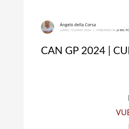
Ángelo della Corsa
LUNES, 10 JUNIO 2024
/
PUBLISHED IN
¡A MIL P
CAN GP 2024 | C
VU