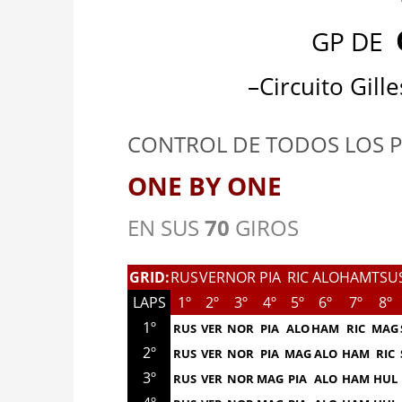
GP DE
–Circuito Gill
CONTROL DE TODOS LOS P
ONE BY ONE
EN SUS
70
GIROS
GRID:
RUS
VER
NOR
PIA
RIC
ALO
HAM
TSU
LAPS
1º
2º
3º
4º
5º
6º
7º
8º
1º
RUS
VER
NOR
PIA
ALO
HAM
RIC
MAG
2º
RUS
VER
NOR
PIA
MAG
ALO
HAM
RIC
3º
RUS
VER
NOR
MAG
PIA
ALO
HAM
HUL