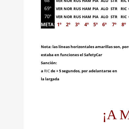
68º
VER
NOR
RUS
HAM
PIA
ALO
STR
RIC
69º
VER
NOR
RUS
HAM
PIA
ALO
STR
RIC
70º
VER
NOR
RUS
HAM
PIA
ALO
STR
RIC
META
:
1º
2º
3º
4º
5º
6º
7º
8º
Nota: las líneas horizontales amarillas son, po
estaba
en funciones el SafetyCar
Sanción:
a
RIC
de + 5 segundos, por adelantarse en
la largada
¡A M