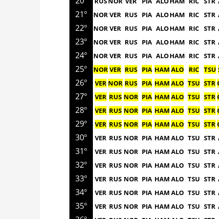
20º
RUS
NOR
VER
PIA
ALO
HAM
RIC
STR
21º
NOR
VER
RUS
PIA
ALO
HAM
RIC
STR
22º
NOR
VER
RUS
PIA
ALO
HAM
RIC
STR
23º
NOR
VER
RUS
PIA
ALO
HAM
RIC
STR
24º
NOR
VER
RUS
PIA
ALO
HAM
RIC
STR
25º
NOR
VER
RUS
PIA
HAM
ALO
RIC
TSU
26º
VER
NOR
RUS
PIA
HAM
ALO
TSU
STR
27º
VER
RUS
NOR
PIA
HAM
ALO
TSU
STR
28º
VER
RUS
NOR
PIA
HAM
ALO
TSU
STR
29º
VER
RUS
NOR
PIA
HAM
ALO
TSU
STR
30º
VER
RUS
NOR
PIA
HAM
ALO
TSU
STR
31º
VER
RUS
NOR
PIA
HAM
ALO
TSU
STR
32º
VER
RUS
NOR
PIA
HAM
ALO
TSU
STR
33º
VER
RUS
NOR
PIA
HAM
ALO
TSU
STR
34º
VER
RUS
NOR
PIA
HAM
ALO
TSU
STR
35º
VER
RUS
NOR
PIA
HAM
ALO
TSU
STR