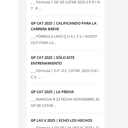
_ _ Fórmula 1 GP DE CATAR 2025 S P R I N
T R ...
GP CAT 2025 | CALIFICANDO PARA LA
CARRERA BREVE
_ _ FÓRMULA UNO Q U A L Y S / SHOOT
OUT PARA LA...
GP CAT 2025 | SÓLO ESTE
ENTRENAMIENTO
_ _ Fórmula 1 G P D E CATAR 2025 Ú N I
C A ...
GP CAT 2025 | LA PREVIA
_ _ MANCHA # 23 FECHA NOVIEMBRE 30
GP DE CATAR ...
GP LAS V 2025 | ECHO LOS HECHOS
_ _ Fórmula 1 GP DE LAS VEGAS 2025 L O