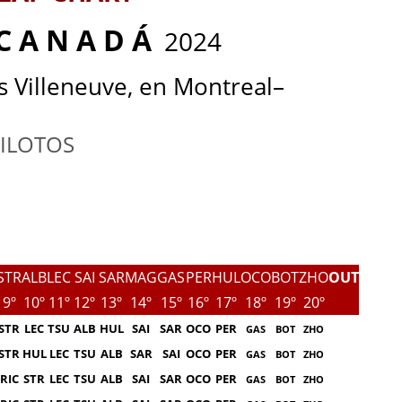
C A N A D Á
2024
es Villeneuve, en Montreal
–
ILOTOS
STR
ALB
LEC
SAI
SAR
MAG
GAS
PER
HUL
OCO
BOT
ZHO
OUT
9º
10º
11º
12º
13º
14º
15º
16º
17º
18º
19º
20º
STR
LEC
TSU
ALB
HUL
SAI
SAR
OCO
PER
GAS
BOT
ZHO
STR
HUL
LEC
TSU
ALB
SAR
SAI
OCO
PER
GAS
BOT
ZHO
RIC
STR
LEC
TSU
ALB
SAI
SAR
OCO
PER
GAS
BOT
ZHO