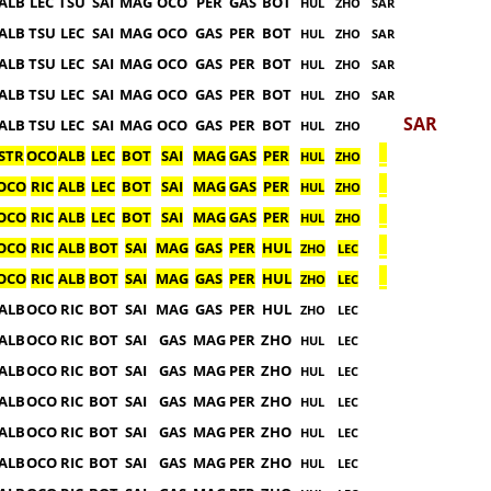
ALB
LEC
TSU
SAI
MAG
OCO
PER
GAS
BOT
HUL
ZHO
SAR
ALB
TSU
LEC
SAI
MAG
OCO
GAS
PER
BOT
HUL
ZHO
SAR
ALB
TSU
LEC
SAI
MAG
OCO
GAS
PER
BOT
HUL
ZHO
SAR
ALB
TSU
LEC
SAI
MAG
OCO
GAS
PER
BOT
HUL
ZHO
SAR
SAR
ALB
TSU
LEC
SAI
MAG
OCO
GAS
PER
BOT
HUL
ZHO
_
STR
OCO
ALB
LEC
BOT
SAI
MAG
GAS
PER
HUL
ZHO
_
OCO
RIC
ALB
LEC
BOT
SAI
MAG
GAS
PER
HUL
ZHO
_
OCO
RIC
ALB
LEC
BOT
SAI
MAG
GAS
PER
HUL
ZHO
_
OCO
RIC
ALB
BOT
SAI
MAG
GAS
PER
HUL
ZHO
LEC
_
OCO
RIC
ALB
BOT
SAI
MAG
GAS
PER
HUL
ZHO
LEC
ALB
OCO
RIC
BOT
SAI
MAG
GAS
PER
HUL
ZHO
LEC
ALB
OCO
RIC
BOT
SAI
GAS
MAG
PER
ZHO
HUL
LEC
ALB
OCO
RIC
BOT
SAI
GAS
MAG
PER
ZHO
HUL
LEC
ALB
OCO
RIC
BOT
SAI
GAS
MAG
PER
ZHO
HUL
LEC
ALB
OCO
RIC
BOT
SAI
GAS
MAG
PER
ZHO
HUL
LEC
ALB
OCO
RIC
BOT
SAI
GAS
MAG
PER
ZHO
HUL
LEC