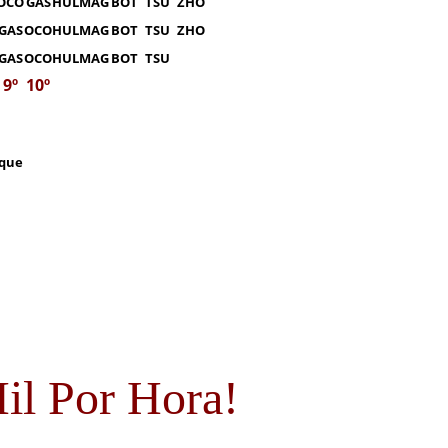
OCO
GAS
HUL
MAG
BOT
TSU
ZHO
GAS
OCO
HUL
MAG
BOT
TSU
ZHO
GAS
OCO
HUL
MAG
BOT
TSU
9º
10º
rque
il Por Hora!