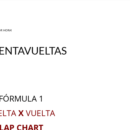
OR HORA!
UENTAVUELTAS
_
__
FÓRMULA 1
ELTA
X
VUELTA
LAP CHART