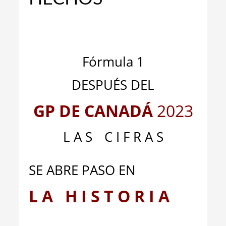
_
_
Fórmula 1
DESPUÉS DEL
GP DE CANADÁ
2023
L A S
__
C I F R A S
SE ABRE PASO EN
L A H I S T O R I A