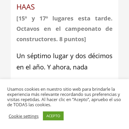
HAAS
[15º y 17º lugares esta tarde.
Octavos en el campeonato de
constructores. 8 puntos
]
Un séptimo lugar y dos décimos
en el año. Y ahora, nada
Eso que
Hulkenberg
apuntaba
Usamos cookies en nuestro sitio web para brindarle la
con algo muy prometedor
experiencia más relevante recordando sus preferencias y
visitas repetidas. Al hacer clic en “Acepto”, apruebo el uso
de TODAS las cookies.
¡A Mil Por
Cookie settings
ACEPTO