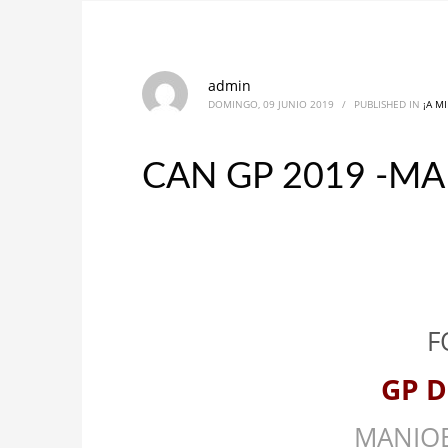
admin
DOMINGO, 09 JUNIO 2019
/
PUBLISHED IN
¡A M
CAN GP 2019 -M
F
GP D
MANIOB