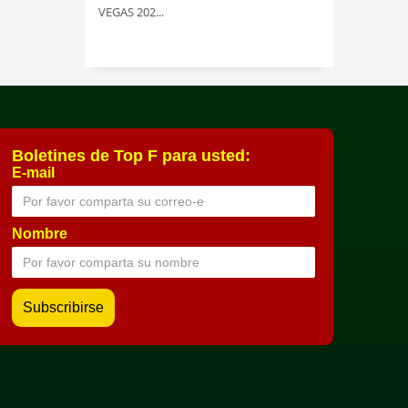
VEGAS 202...
Boletines de Top F para usted:
E-mail
Nombre