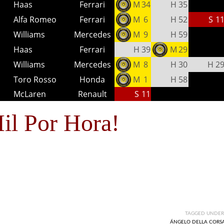
Haas
Ferrari
M
34
H
35
Alfa Romeo
Ferrari
M
6
H
52
S
1
Williams
Mercedes
M
9
H
59
Haas
Ferrari
H
39
M
29
Williams
Mercedes
M
8
H
30
H
2
Toro Rosso
Honda
M
1
H
58
McLaren
Renault
S
11
il Por Hora!
TAGGED UNDER
ÁNGELO DELLA CORS