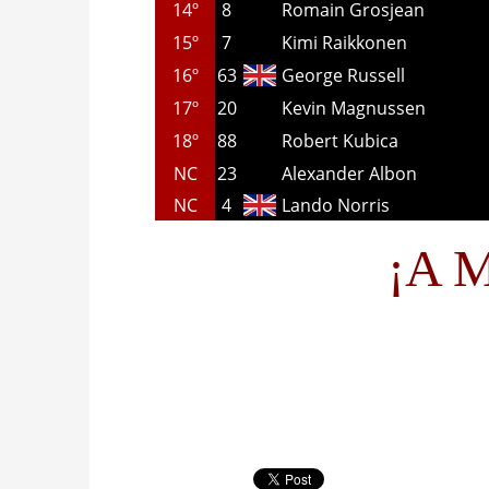
14º
8
Romain Grosjean
15º
7
Kimi Raikkonen
16º
63
George Russell
17º
20
Kevin Magnussen
18º
88
Robert Kubica
NC
23
Alexander Albon
NC
4
Lando Norris
¡A M