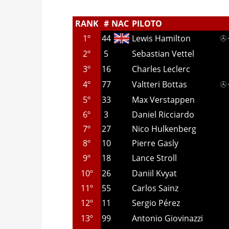
RANK
#
NAC
PILOTO
1º
44
Lewis Hamilton
2º
5
Sebastian Vettel
3º
16
Charles Leclerc
4º
77
Valtteri Bottas
5º
33
Max Verstappen
6º
3
Daniel Ricciardo
7º
27
Nico Hulkenberg
8º
10
Pierre Gasly
9º
18
Lance Stroll
10º
26
Daniil Kvyat
11º
55
Carlos Sainz
12º
11
Sergio Pérez
13º
99
Antonio Giovinazzi