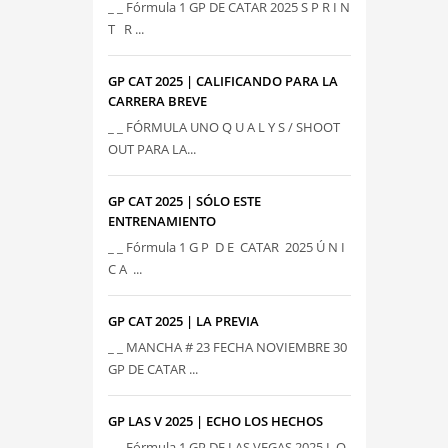
_ _ Fórmula 1 GP DE CATAR 2025 S P R I N
T R ...
GP CAT 2025 | CALIFICANDO PARA LA
CARRERA BREVE
_ _ FÓRMULA UNO Q U A L Y S / SHOOT
OUT PARA LA...
GP CAT 2025 | SÓLO ESTE
ENTRENAMIENTO
_ _ Fórmula 1 G P D E CATAR 2025 Ú N I
C A ...
GP CAT 2025 | LA PREVIA
_ _ MANCHA # 23 FECHA NOVIEMBRE 30
GP DE CATAR ...
GP LAS V 2025 | ECHO LOS HECHOS
_ _ Fórmula 1 GP DE LAS VEGAS 2025 L O