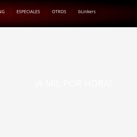
NG
ESPECIALES
OTROS
bLinkers
¡A MIL POR HORA!