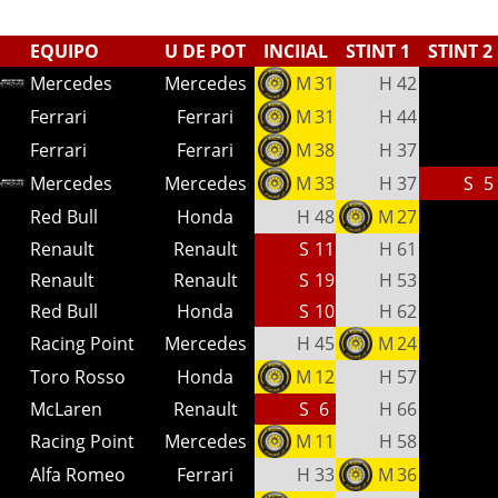
EQUIPO
U DE POT
INCIIAL
STINT 1
STINT 2
Mercedes
Mercedes
M
31
H
42
Ferrari
Ferrari
M
31
H
44
Ferrari
Ferrari
M
38
H
37
Mercedes
Mercedes
M
33
H
37
S
5
Red Bull
Honda
H
48
M
27
Renault
Renault
S
11
H
61
Renault
Renault
S
19
H
53
Red Bull
Honda
S
10
H
62
Racing Point
Mercedes
H
45
M
24
Toro Rosso
Honda
M
12
H
57
McLaren
Renault
S
6
H
66
Racing Point
Mercedes
M
11
H
58
Alfa Romeo
Ferrari
H
33
M
36