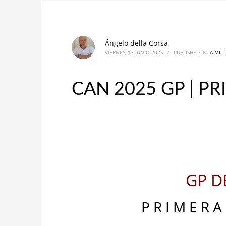
Ángelo della Corsa
VIERNES, 13 JUNIO 2025
/
PUBLISHED IN
¡A MIL
CAN 2025 GP | 
GP D
P R I M E R A