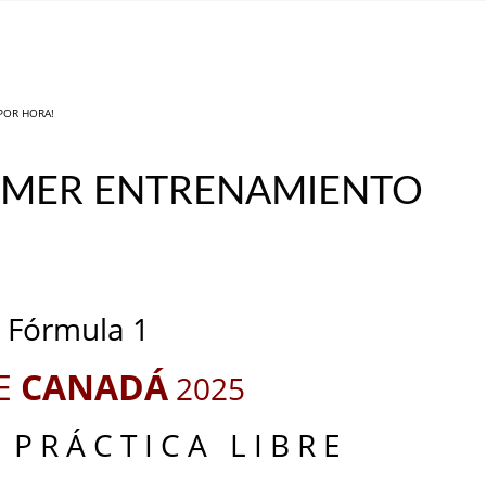
 POR HORA!
PRIMER ENTRENAMIENTO
_
_
Fórmula 1
E
CANADÁ
2025
 P R Á C T I C A L I B R E