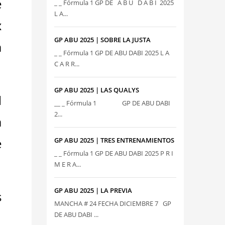
e
_ _ Fórmula 1 GP DE A B U D A B I 2025
L A...
x
GP ABU 2025 | SOBRE LA JUSTA
a
_ _ Fórmula 1 GP DE ABU DABI 2025 L A
C A R R...
GP ABU 2025 | LAS QUALYS
l
__ _ Fórmula 1 GP DE ABU DABI
2...
a
e
GP ABU 2025 | TRES ENTRENAMIENTOS
_ _ Fórmula 1 GP DE ABU DABI 2025 P R I
M E R A...
GP ABU 2025 | LA PREVIA
s
MANCHA # 24 FECHA DICIEMBRE 7 GP
DE ABU DABI ...