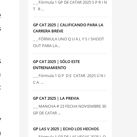
_ _ Fórmula 1 GP DE CATAR 2025 S P R I N
T R ...
e
GP CAT 2025 | CALIFICANDO PARA LA
s
CARRERA BREVE
_ _ FÓRMULA UNO Q U A L Y S / SHOOT
OUT PARA LA...
s
GP CAT 2025 | SÓLO ESTE
ENTRENAMIENTO
n
_ _ Fórmula 1 G P D E CATAR 2025 Ú N I
C A ...
:
GP CAT 2025 | LA PREVIA
_ _ MANCHA # 23 FECHA NOVIEMBRE 30
GP DE CATAR ...
y
GP LAS V 2025 | ECHO LOS HECHOS
a
_ _ Fórmula 1 GP DE LAS VEGAS 2025 L O