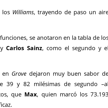
o los
Williams
, trayendo de paso un air
unciones, se anotaron en la tabla de lo
y
Carlos Sainz
, como el segundo y e
n en
Grove
dejaron muy buen sabor d
de 39 y 82 milésimas de segundo –a
tos, que
Max
, quien marcó los 73.19
icaz.