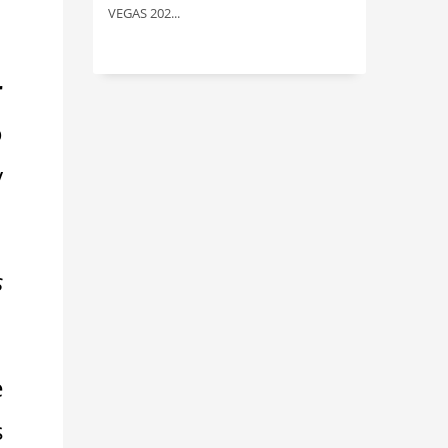
VEGAS 202...
r
o
y
s
e
s