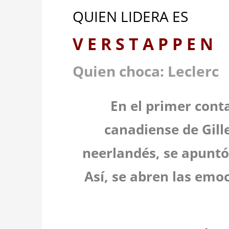
QUIEN LIDERA ES
V E R S T A P P E N
Quien choca: Leclerc
En el primer conta
canadiense de Gill
neerlandés, se apuntó 
Así, se abren las emo