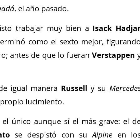
nadá
, el año pasado.
isto trabajar muy bien a
Isack Hadja
erminó como el sexto mejor, figurand
ro; antes de que lo fueran
Verstappen
 de igual manera
Russell
y su
Mercede
 propio lucimiento.
el único aunque sí el más grave: el d
nto
se despistó con su
Alpine
en lo