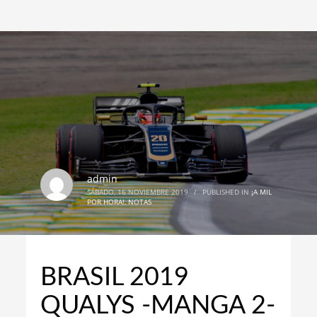
admin
SÁBADO, 16 NOVIEMBRE 2019
/
PUBLISHED IN
¡A MIL
POR HORA!
,
NOTAS
BRASIL 2019
QUALYS -MANGA 2-