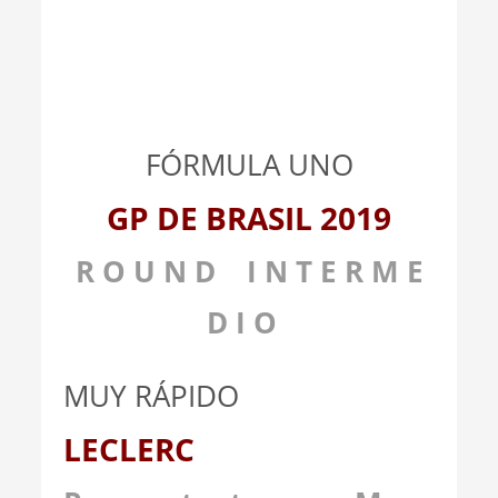
FÓRMULA UNO
GP DE BRASIL 2019
R O U N D I N T E R M E
D I O
MUY RÁPIDO
LECLERC