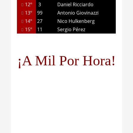
12º
3
Daniel Ricciardo
13º
99
Antonio Giovinazzi
14º
27
Nico Hulkenberg
15º
11
Sergio Pérez
¡A Mil Por Hora!