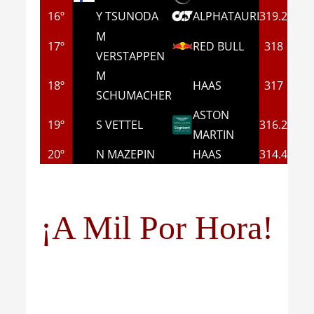
16º
Y TSUNODA
ALPHATAURI
319.2
M
17º
RED BULL
318
VERSTAPPEN
M
18º
HAAS
317
SCHUMACHER
ASTON
19º
S VETTEL
316.2
MARTIN
20º
N MAZEPIN
HAAS
314.4
¡A Mil Por Hora!