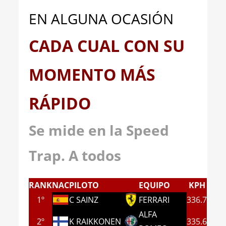
EN ALGUNA OCASIÓN
CADA CUAL CON SU
MOMENTO MÁS
RÁPIDO
Se mide en la Speed
Trap. A todos
RANK
NAC
PILOTO
EQUIPO
KPH
1º
C SAINZ
FERRARI
336.7
ALFA
2º
K RAIKKONEN
335.6