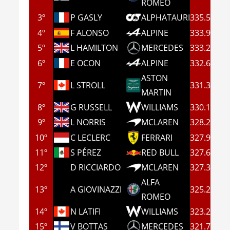
ROMEO
3º
P GASLY
ALPHATAURI
335.5
4º
F ALONSO
ALPINE
333.9
5º
L HAMILTON
MERCEDES
333.2
6º
E OCON
ALPINE
332.6
ASTON
7º
L STROLL
331.3
MARTIN
8º
G RUSSELL
WILLIAMS
330.1
9º
L NORRIS
MCLAREN
328.2
10º
C LECLERC
FERRARI
327.9
11º
S PÉREZ
RED BULL
327.6
12º
D RICCIARDO
MCLAREN
327.3
ALFA
13º
A GIOVINAZZI
325.2
ROMEO
14º
N LATIFI
WILLIAMS
323.2
15º
V BOTTAS
MERCEDES
321.7