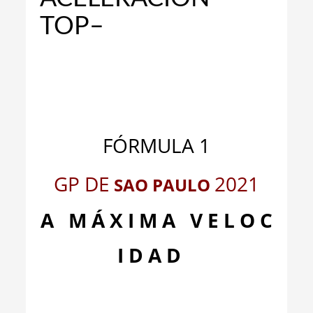
TOP–
_
_
FÓRMULA 1
GP DE
2021
SAO PAULO
A M Á X I M A V E L O C
I D A D