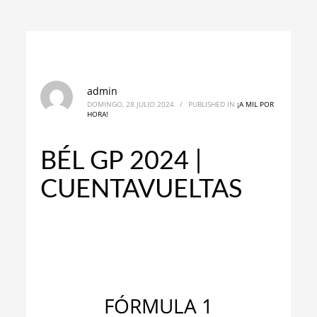
admin
DOMINGO, 28 JULIO 2024
/
PUBLISHED IN
¡A MIL POR
HORA!
BÉL GP 2024 |
CUENTAVUELTAS
_
FÓRMULA 1