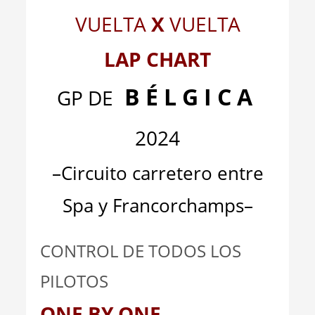
VUELTA
X
VUELTA
LAP CHART
B É L G I C A
GP DE
2024
–Circuito carretero entre
Spa y Francorchamps
–
CONTROL DE TODOS LOS
PILOTOS
ONE BY ONE