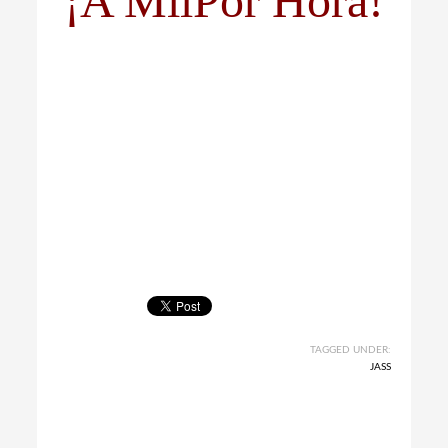
¡A MilPor Hora!
TAGGED UNDER:
JASS