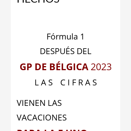
_
_
Fórmula 1
DESPUÉS DEL
GP DE BÉLGICA
2023
L A S
__
C I F R A S
VIENEN LAS
VACACIONES