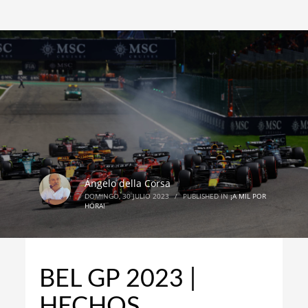
Ángelo della Corsa
DOMINGO, 30 JULIO 2023
/
PUBLISHED IN
¡A MIL POR
HORA!
BEL GP 2023 |
HECHOS