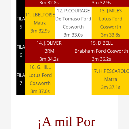
3m 32.8s
3m 32.9s
12. P.COURAGE
13. J.MILES
11. J.BELTOISE
FILA
De Tomaso Ford
Lotus Ford
Matra
5
Cosworth
Cosworth
3m 32.9s
3m 33.0s
3m 33.8s
14. J.OLIVER
15. D.BELL
FILA
BRM
Brabham Ford Cosworth
6
3m 34.2s
3m 36.2s
16. G.HILL
17. H.PESCAROL
FILA
Lotus Ford
Matra
7
Cosworth
3m 37.1s
3m 37.0s
¡A mil Por