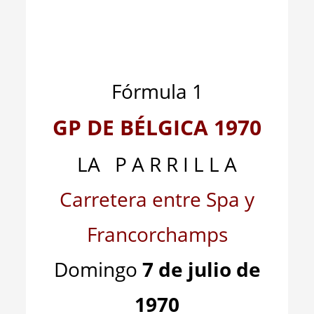
_
_
Fórmula 1
GP DE BÉLGICA 1970
LA P A R R I L L A
Carretera entre Spa y
Francorchamps
Domingo
7 de julio de
1970