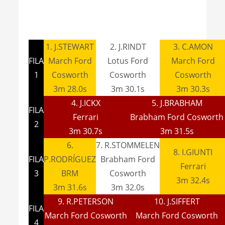
1. J.STEWART
2. J.RINDT
3. C.AMON
FILA
March Ford
Lotus Ford
March Ford
1
Cosworth
Cosworth
Cosworth
3m 28.0s
3m 30.1s
3m 30.3s
4. J.ICKX
5. J.BRABHAM
FILA
Ferrari
Brabham Ford Cosworth
2
3m 30.7s
3m 31.5s
6.
7. R.STOMMELEN
8. I.GIUNTI
FILA
P.RODRÍGUEZ
Brabham Ford
Ferrari
3
BRM
Cosworth
3m 32.4s
3m 31.6s
3m 32.0s
9. R.PETERSON
10. J.SIFFERT
FILA
March Ford Cosworth
March Ford Cosworth
4