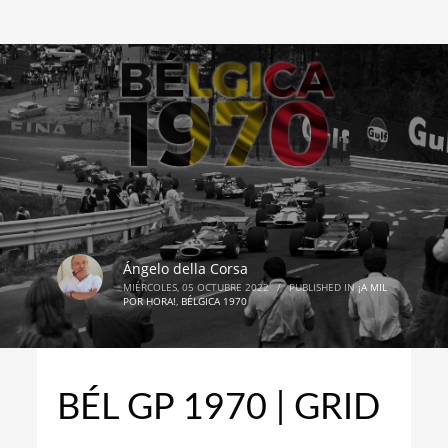
Ángelo della Corsa
MIÉRCOLES, 05 OCTUBRE 2022
/
PUBLISHED IN
¡A MIL
POR HORA!
,
BÉLGICA 1970
BÉL GP 1970 | GRID