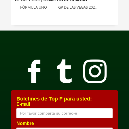
_ _ FÓRMULA UNO GP DE LAS VEGAS 202...
Boletines de Top F para usted:
E-mail
Nombre