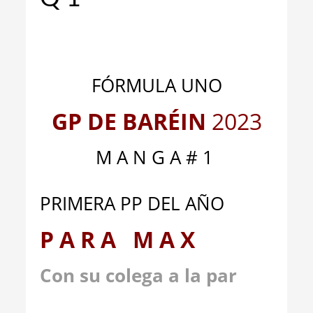
_
_
FÓRMULA UNO
GP DE BARÉIN
2023
M A N G A # 1
PRIMERA PP DEL AÑO
P A R A M A X
Con su colega a la par