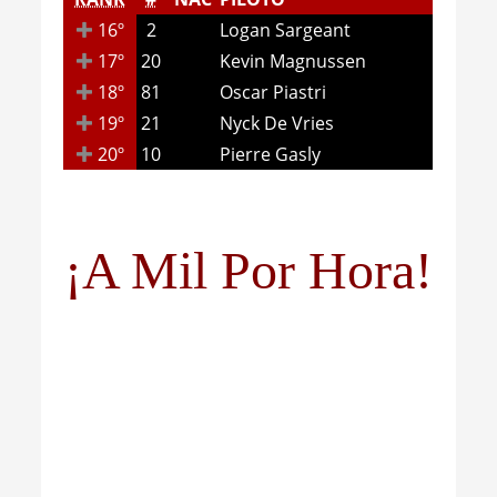
16º
2
Logan Sargeant
17º
20
Kevin Magnussen
18º
81
Oscar Piastri
19º
21
Nyck De Vries
20º
10
Pierre Gasly
¡A Mil Por Hora!