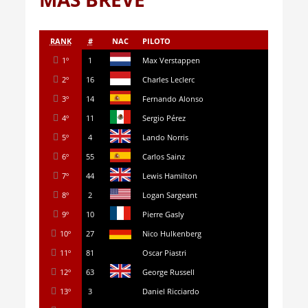
RANK
#
NAC
PILOTO
1º
1
Max Verstappen
2º
16
Charles Leclerc
3º
14
Fernando Alonso
4º
11
Sergio Pérez
5º
4
Lando Norris
6º
55
Carlos Sainz
7º
44
Lewis Hamilton
8º
2
Logan Sargeant
9º
10
Pierre Gasly
10º
27
Nico Hulkenberg
11º
81
Oscar Piastri
12º
63
George Russell
13º
3
Daniel Ricciardo