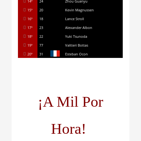
14º
24
Zhou Guanyu
15º
20
Kevin Magnussen
16º
18
Lance Stroll
17º
23
Alexander Albon
18º
22
Yuki Tsunoda
19º
77
Valtteri Bottas
20º
31
Esteban Ocon
¡A Mil Por
Hora!