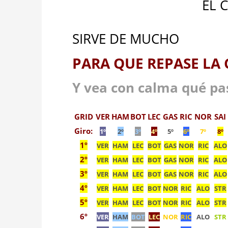
EL 
SIRVE DE MUCHO
PARA QUE REPASE LA
Y vea con calma qué pas
GRID
VER
HAM
BOT
LEC
GAS
RIC
NOR
SAI
Giro:
1º
2º
3º
4º
5º
6º
7º
8º
1º
VER
HAM
LEC
BOT
GAS
NOR
RIC
ALO
2º
VER
HAM
LEC
BOT
GAS
NOR
RIC
ALO
3º
VER
HAM
LEC
BOT
GAS
NOR
RIC
ALO
4º
VER
HAM
LEC
BOT
NOR
RIC
ALO
STR
5º
VER
HAM
LEC
BOT
NOR
RIC
ALO
STR
6º
VER
HAM
BOT
LEC
NOR
RIC
ALO
STR