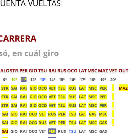
CUENTA-VUELTAS
 CARRERA
ó, en cuál giro
ALO
STR
PER
GIO
TSU
RAI
RUS
OCO
LAT
MSC
MAZ
VET
OUT
9º
10º
11º
12º
13º
14º
15º
16º
17º
18º
19º
20º
_
STR
SAI
RAI
GIO
OCO
VET
TSU
RUS
LAT
MSC
PER
MAZ
_
STR
SAI
RAI
GIO
OCO
VET
TSU
RUS
LAT
MSC
PER
_
STR
SAI
RAI
GIO
OCO
VET
TSU
RUS
LAT
MSC
PER
_
SAI
GIO
RAI
OCO
VET
RUS
PER
TSU
LAT
GAS
MSC
_
SAI
GIO
RAI
OCO
RUS
VET
PER
TSU
LAT
MSC
GAS
SAI
GIO
RAI
OCO
VET
PER
RUS
TSU
LAT
MSC
GAS