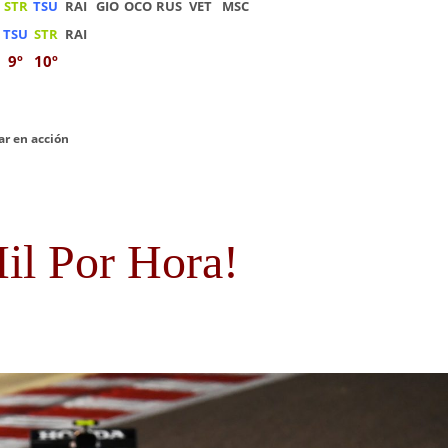
STR
TSU
RAI
GIO
OCO
RUS
VET
MSC
TSU
STR
RAI
9º
10º
Car en acción
il Por Hora!