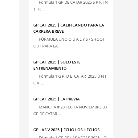
_ _ Fórmula 1 GP DE CATAR 2025 S P R I N
T R ...
GP CAT 2025 | CALIFICANDO PARA LA
CARRERA BREVE
_ _ FÓRMULA UNO Q U A L Y S / SHOOT
OUT PARA LA...
GP CAT 2025 | SÓLO ESTE
ENTRENAMIENTO
_ _ Fórmula 1 G P D E CATAR 2025 Ú N I
C A ...
GP CAT 2025 | LA PREVIA
_ _ MANCHA # 23 FECHA NOVIEMBRE 30
GP DE CATAR ...
GP LAS V 2025 | ECHO LOS HECHOS
_ _ Fórmula 1 GP DE LAS VEGAS 2025 L O