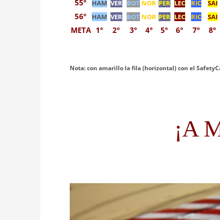
55º
HAM
VER
BOT
NOR
PER
LEC
RIC
SAI
56º
HAM
VER
BOT
NOR
PER
LEC
RIC
SAI
META
1º
2º
3º
4º
5º
6º
7º
8º
Nota: con amarillo la fila (horizontal) con el Safety
¡A M