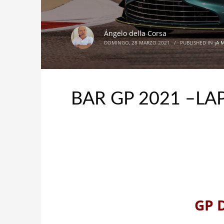
Ángelo della Corsa
DOMINGO, 28 MARZO 2021
/
PUBLISHED IN
¡A 
BAR GP 2021 –L
GP 