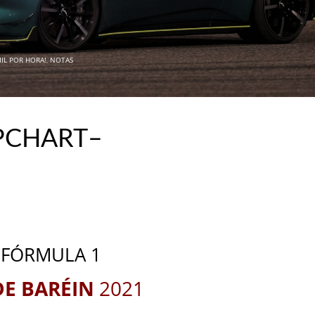
MIL POR HORA!
,
NOTAS
APCHART–
FÓRMULA 1
DE BARÉIN
2021