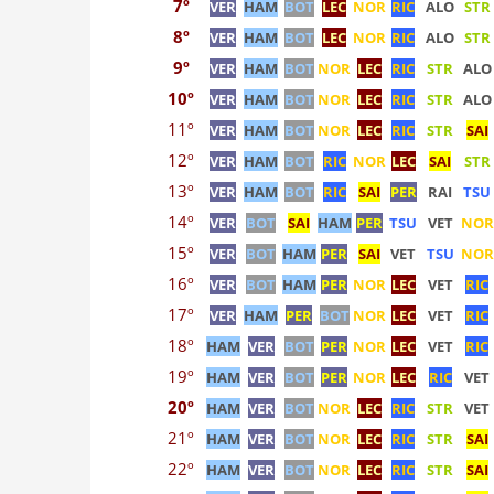
7º
VER
HAM
BOT
LEC
NOR
RIC
ALO
STR
8º
VER
HAM
BOT
LEC
NOR
RIC
ALO
STR
9º
VER
HAM
BOT
NOR
LEC
RIC
STR
ALO
10º
VER
HAM
BOT
NOR
LEC
RIC
STR
ALO
1
1º
VER
HAM
BOT
NOR
LEC
RIC
STR
SAI
12º
VER
HAM
BOT
RIC
NOR
LEC
SAI
STR
13º
VER
HAM
BOT
RIC
SAI
PER
RAI
TSU
14º
VER
BOT
SAI
HAM
PER
TSU
VET
NOR
15º
VER
BOT
HAM
PER
SAI
VET
TSU
NOR
16º
VER
BOT
HAM
PER
NOR
LEC
VET
RIC
17º
VER
HAM
PER
BOT
NOR
LEC
VET
RIC
18º
HAM
VER
BOT
PER
NOR
LEC
VET
RIC
19º
HAM
VER
BOT
PER
NOR
LEC
RIC
VET
20º
HAM
VER
BOT
NOR
LEC
RIC
STR
VET
21º
HAM
VER
BOT
NOR
LEC
RIC
STR
SAI
22º
HAM
VER
BOT
NOR
LEC
RIC
STR
SAI