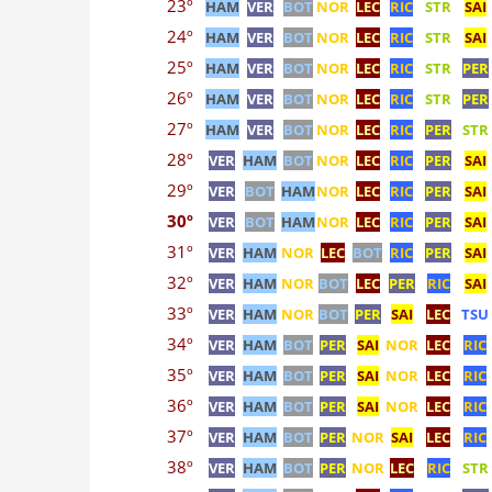
23º
HAM
VER
BOT
NOR
LEC
RIC
STR
SAI
24º
HAM
VER
BOT
NOR
LEC
RIC
STR
SAI
25º
HAM
VER
BOT
NOR
LEC
RIC
STR
PER
26º
HAM
VER
BOT
NOR
LEC
RIC
STR
PER
27º
HAM
VER
BOT
NOR
LEC
RIC
PER
STR
28º
VER
HAM
BOT
NOR
LEC
RIC
PER
SAI
29º
VER
BOT
HAM
NOR
LEC
RIC
PER
SAI
30º
VER
BOT
HAM
NOR
LEC
RIC
PER
SAI
31º
VER
HAM
NOR
LEC
BOT
RIC
PER
SAI
32º
VER
HAM
NOR
BOT
LEC
PER
RIC
SAI
33º
VER
HAM
NOR
BOT
PER
SAI
LEC
TSU
34º
VER
HAM
BOT
PER
SAI
NOR
LEC
RIC
35º
VER
HAM
BOT
PER
SAI
NOR
LEC
RIC
36º
VER
HAM
BOT
PER
SAI
NOR
LEC
RIC
37º
VER
HAM
BOT
PER
NOR
SAI
LEC
RIC
38º
VER
HAM
BOT
PER
NOR
LEC
RIC
STR