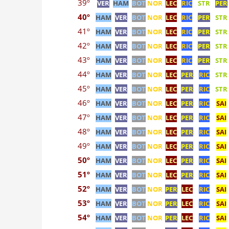
39º
VER
HAM
BOT
NOR
LEC
RIC
STR
PER
40º
HAM
VER
BOT
NOR
LEC
RIC
PER
STR
41º
HAM
VER
BOT
NOR
LEC
RIC
PER
STR
42º
HAM
VER
BOT
NOR
LEC
RIC
PER
STR
43º
HAM
VER
BOT
NOR
LEC
RIC
PER
STR
44º
HAM
VER
BOT
NOR
LEC
PER
RIC
STR
45º
HAM
VER
BOT
NOR
LEC
PER
RIC
STR
46º
HAM
VER
BOT
NOR
LEC
PER
RIC
SAI
47º
HAM
VER
BOT
NOR
LEC
PER
RIC
SAI
48º
HAM
VER
BOT
NOR
LEC
PER
RIC
SAI
49º
HAM
VER
BOT
NOR
LEC
PER
RIC
SAI
50º
HAM
VER
BOT
NOR
LEC
PER
RIC
SAI
51º
HAM
VER
BOT
NOR
LEC
PER
RIC
SAI
52º
HAM
VER
BOT
NOR
PER
LEC
RIC
SAI
53º
HAM
VER
BOT
NOR
PER
LEC
RIC
SAI
54º
HAM
VER
BOT
NOR
PER
LEC
RIC
SAI