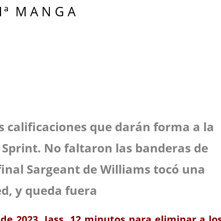
1ª M A N G A
s calificaciones que darán forma a la
l Sprint. No faltaron las banderas de
 final Sargeant de Williams tocó una
d, y queda fuera
 de 2023. Jass. 12 minutos para eliminar a lo