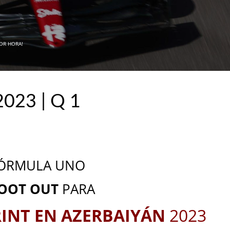
POR HORA!
023 | Q 1
_
_
ÓRMULA UNO
OOT OUT
PARA
RINT EN AZERBAIYÁN
2023