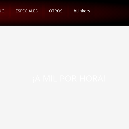
NG
ESPECIALES
OTROS
bLinkers
¡A MIL POR HORA!