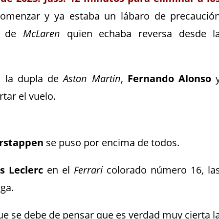
menzar y ya estaba un lábaro de precaució
de
McLaren
quien echaba reversa desde l
a la dupla de
Aston Martin
,
Fernando Alonso
tar el vuelo.
rstappen
se puso por encima de todos.
s Leclerc
en el
Ferrari
colorado número 16, la
ga.
ue se debe de pensar que es verdad muy cierta l