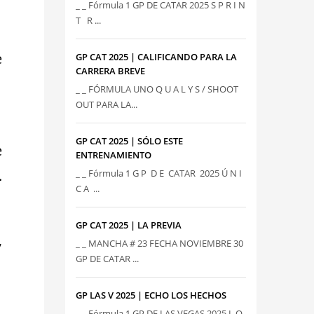
_ _ Fórmula 1 GP DE CATAR 2025 S P R I N
T R ...
e
GP CAT 2025 | CALIFICANDO PARA LA
CARRERA BREVE
_ _ FÓRMULA UNO Q U A L Y S / SHOOT
OUT PARA LA...
GP CAT 2025 | SÓLO ESTE
e
ENTRENAMIENTO
.
_ _ Fórmula 1 G P D E CATAR 2025 Ú N I
C A ...
GP CAT 2025 | LA PREVIA
,
_ _ MANCHA # 23 FECHA NOVIEMBRE 30
GP DE CATAR ...
GP LAS V 2025 | ECHO LOS HECHOS
_ _ Fórmula 1 GP DE LAS VEGAS 2025 L O