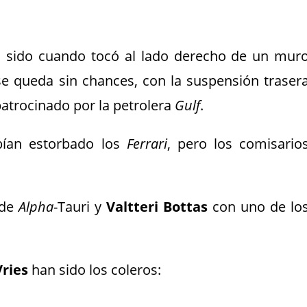
a sido cuando tocó al lado derecho de un mur
 se queda sin chances, con la suspensión traser
patrocinado por la petrolera
Gulf
.
abían estorbado los
Ferrari
, pero los comisario
de
Alpha
-Tauri y
Valtteri Bottas
con uno de lo
Vries
han sido los coleros: