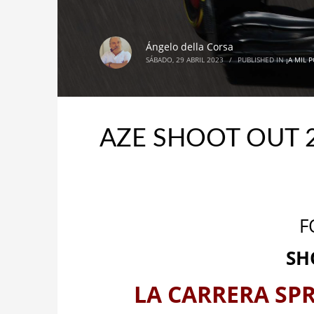
Ángelo della Corsa
SÁBADO, 29 ABRIL 2023
/
PUBLISHED IN
¡A MIL 
AZE SHOOT OUT 2
F
SH
LA CARRERA SP