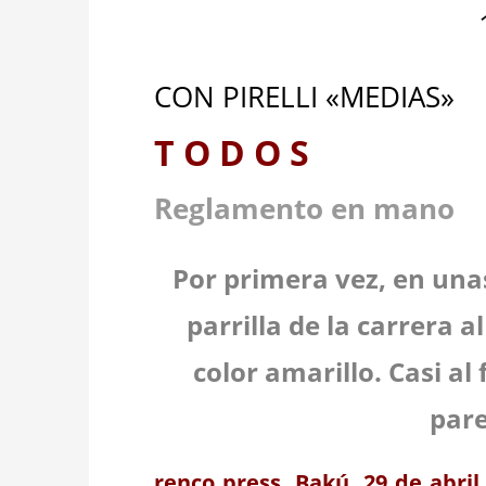
CON PIRELLI «MEDIAS»
T O D O S
Reglamento en mano
Por primera vez, en una
parrilla de la carrera a
color amarillo. Casi al
pare
renco press. Bakú. 29 de abril