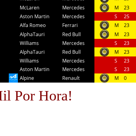
McLaren
Mercedes
M
23
Aston Martin
Mercedes
S
25
Alfa Romeo
Ferrari
M
23
AlphaTauri
Red Bull
M
23
Williams
Mercedes
S
23
AlphaTauri
Red Bull
M
23
Williams
Mercedes
S
23
Aston Martin
Mercedes
S
23
Alpine
Renault
M
0
il Por Hora!