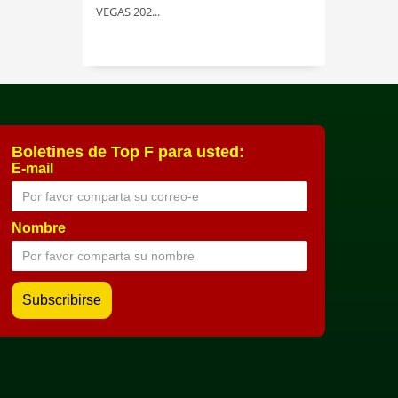
VEGAS 202...
Boletines de Top F para usted:
E-mail
Nombre