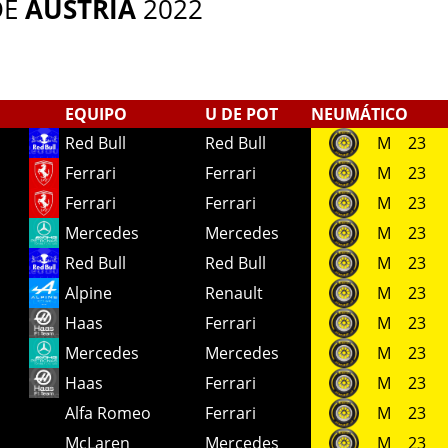
DE
AUSTRIA
2022
EQUIPO
U DE POT
NEUMÁTICO
Red Bull
Red Bull
M
23
Ferrari
Ferrari
M
23
Ferrari
Ferrari
M
23
Mercedes
Mercedes
M
23
Red Bull
Red Bull
M
23
Alpine
Renault
M
23
Haas
Ferrari
M
23
Mercedes
Mercedes
M
23
Haas
Ferrari
M
23
Alfa Romeo
Ferrari
M
23
McLaren
Mercedes
M
23