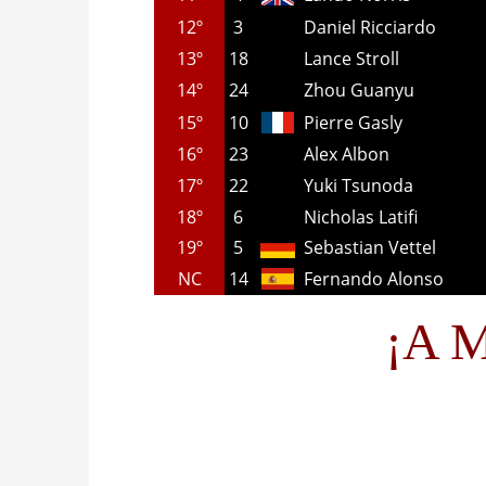
12º
3
Daniel Ricciardo
13º
18
Lance Stroll
14º
24
Zhou Guanyu
15º
10
Pierre Gasly
16º
23
Alex Albon
17º
22
Yuki Tsunoda
18º
6
Nicholas Latifi
19º
5
Sebastian Vettel
NC
14
Fernando Alonso
¡A M