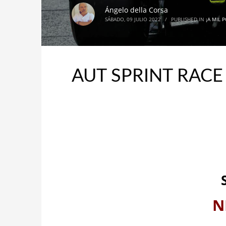
Ángelo della Corsa
SÁBADO, 09 JULIO 2022
/
PUBLISHED IN
¡A MIL 
AUT SPRINT RACE
N