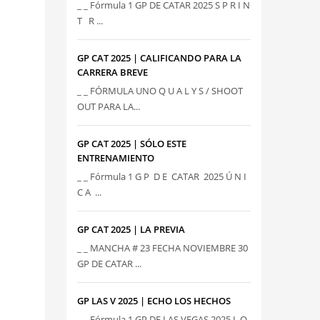
_ _ Fórmula 1 GP DE CATAR 2025 S P R I N
T R ...
GP CAT 2025 | CALIFICANDO PARA LA
CARRERA BREVE
_ _ FÓRMULA UNO Q U A L Y S / SHOOT
OUT PARA LA...
GP CAT 2025 | SÓLO ESTE
ENTRENAMIENTO
_ _ Fórmula 1 G P D E CATAR 2025 Ú N I
C A ...
GP CAT 2025 | LA PREVIA
_ _ MANCHA # 23 FECHA NOVIEMBRE 30
GP DE CATAR ...
GP LAS V 2025 | ECHO LOS HECHOS
_ _ Fórmula 1 GP DE LAS VEGAS 2025 L O