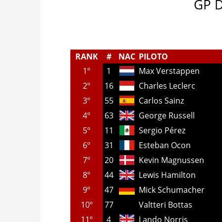
GP 
RANK
#
NAC
PILOTO
1º
1
Max Verstappen
2º
16
Charles Leclerc
3º
55
Carlos Sainz
4º
63
George Russell
5º
11
Sergio Pérez
6º
31
Esteban Ocon
7º
20
Kevin Magnussen
8º
44
Lewis Hamilton
9º
47
Mick Schumacher
10º
77
Valtteri Bottas
11º
4
Lando Norris