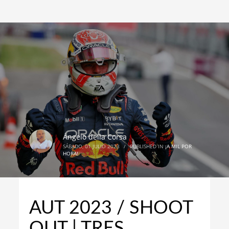
Ángelo della Corsa
SÁBADO, 01 JULIO 2023
/
PUBLISHED IN
¡A MIL POR
HORA!
AUT 2023 / SHOOT
OUT | TRES