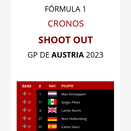
FÓRMULA 1
CRONOS
SHOOT OUT
GP DE
AUSTRIA
2023
RANK
#
NAC
PILOTO
1º
1
Max Verstappen
2º
11
Sergio Pérez
3º
4
Lando Norris
4º
27
Nico Hulkenberg
5º
55
Carlos Sainz