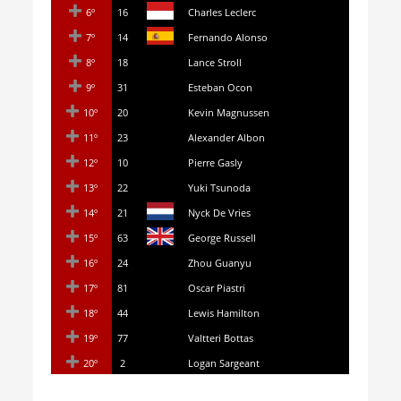
6º
16
Charles Leclerc
7º
14
Fernando Alonso
8º
18
Lance Stroll
9º
31
Esteban Ocon
10º
20
Kevin Magnussen
11º
23
Alexander Albon
12º
10
Pierre Gasly
13º
22
Yuki Tsunoda
14º
21
Nyck De Vries
15º
63
George Russell
16º
24
Zhou Guanyu
17º
81
Oscar Piastri
18º
44
Lewis Hamilton
19º
77
Valtteri Bottas
20º
2
Logan Sargeant