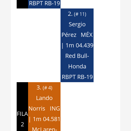
RBPT RB-19
2.
(# 11)
Sergio
Pérez MÉX
| 1m 04.439
Red Bull-
Honda
RBPT RB-19
3.
(# 4)
Lando
Norris ING
FILA
| 1m 04.581
2
McLaren-