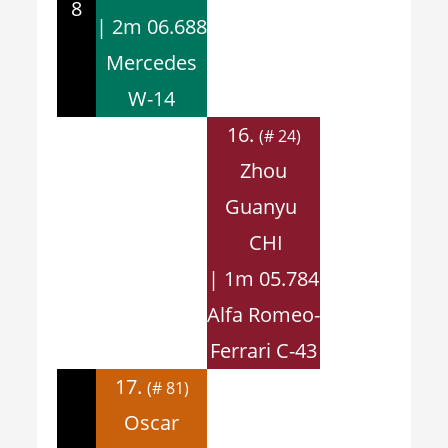
8
| 2m 06.688
Mercedes
W-14
16.
(# 24)
Zhou
Guanyu
CHI
| 1m 05.784
Alfa Romeo-
Ferrari C-43
17.
(# 81)
Oscar