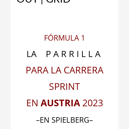
_
FÓRMULA 1
LA P A R R I L L A
PARA LA CARRERA
SPRINT
EN
AUSTRIA
2023
–EN SPIELBERG–