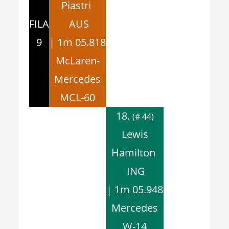
Piastri
FILA
AUS
9
| 1m 05.818
McLaren-
Mercedes
MCL-60
18.
(# 44)
Lewis
Hamilton
ING
| 1m 05.948
Mercedes
W-14