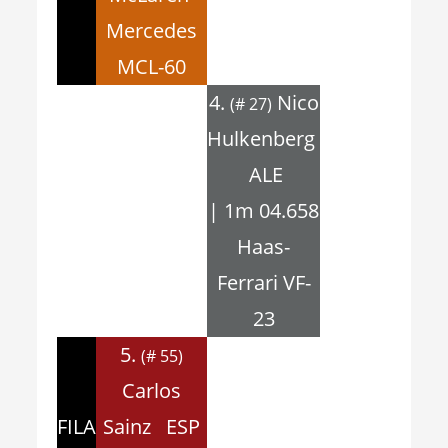
Mercedes
MCL-60
4.
Nico
(# 27)
Hulkenberg
ALE
| 1m 04.658
Haas-
Ferrari VF-
23
5.
(# 55)
Carlos
FILA
Sainz ESP