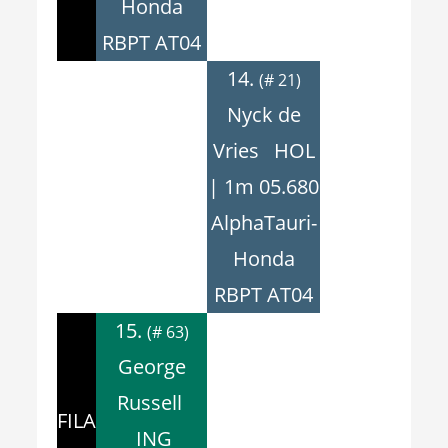
Honda
RBPT AT04
14.
(# 21)
Nyck de
Vries HOL
| 1m 05.680
AlphaTauri-
Honda
RBPT AT04
15.
(# 63)
George
Russell
FILA
ING