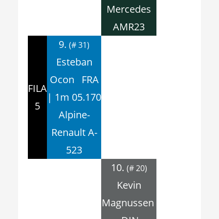
Mercedes
AMR23
9.
(# 31)
Esteban
Ocon FRA
FILA
| 1m 05.170
5
Alpine-
Renault A-
523
10.
(# 20)
Kevin
Magnussen