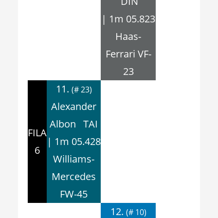
DIN
| 1m 05.823
Haas-
Ferrari VF-
23
11.
(# 23)
Alexander
Albon TAI
FILA
| 1m 05.428
6
Williams-
Mercedes
FW-45
12.
(# 10)