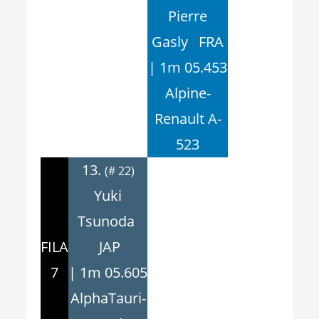
Pierre
Gasly FRA
| 1m 05.453
Alpine-
Renault A-
523
13.
(# 22)
Yuki
Tsunoda
FILA
JAP
7
| 1m 05.605
AlphaTauri-