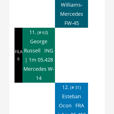
Williams-
Mercedes
FW-45
11.
(# 63)
George
Russell ING
FILA
6
| 1m 05.428
Mercedes W-
14
12.
(# 31)
Esteban
Ocon FRA