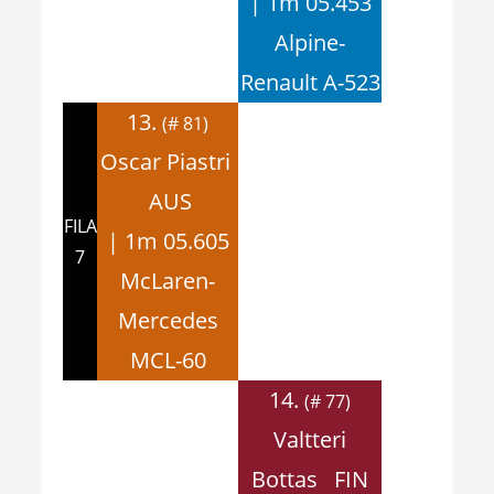
| 1m 05.453
Alpine-
Renault A-523
13.
(# 81)
Oscar Piastri
AUS
FILA
| 1m 05.605
7
McLaren-
Mercedes
MCL-60
14.
(# 77)
Valtteri
Bottas FIN