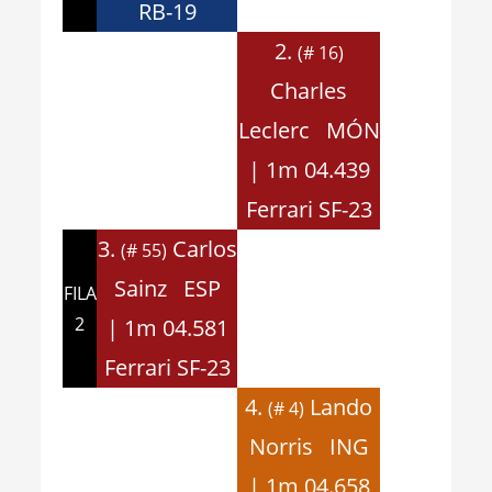
RB-19
2.
(# 16)
Charles
Leclerc MÓN
| 1m 04.439
Ferrari SF-23
3.
Carlos
(# 55)
Sainz ESP
FILA
2
| 1m 04.581
Ferrari SF-23
4.
Lando
(# 4)
Norris ING
| 1m 04.658