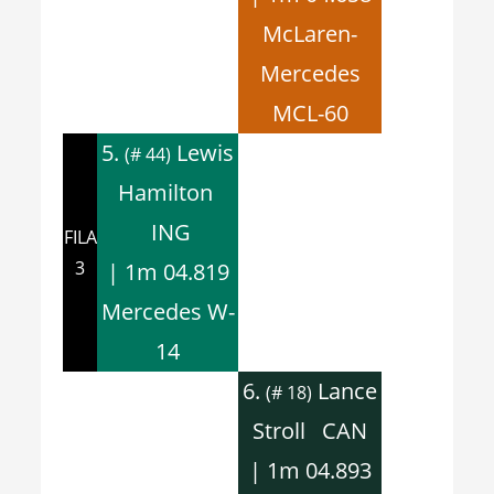
McLaren-
Mercedes
MCL-60
5.
Lewis
(# 44)
Hamilton
ING
FILA
3
| 1m 04.819
Mercedes W-
14
6.
Lance
(# 18)
Stroll CAN
| 1m 04.893