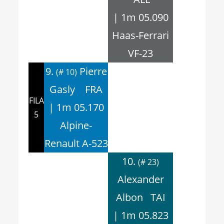
| 1m 05.090
Haas-Ferrari
VF-23
9.
Pierre
(# 10)
Gasly FRA
FILA
| 1m 05.170
5
Alpine-
Renault A-523
10.
(# 23)
Alexander
Albon TAI
| 1m 05.823