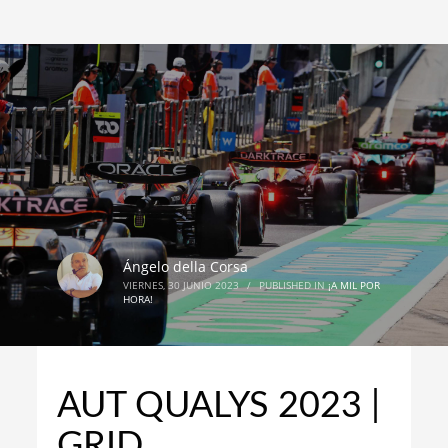
Ángelo della Corsa
VIERNES, 30 JUNIO 2023
/
PUBLISHED IN
¡A MIL POR
HORA!
AUT QUALYS 2023 |
GRID