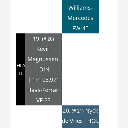
Williams-
Mercedes
FW-45
19.
(# 20)
Kevin
Magnussen
FILA
DIN
10
| 1m 05.971
Haas-Ferrari
VF-23
20.
Nyck
(# 21)
de Vries HOL