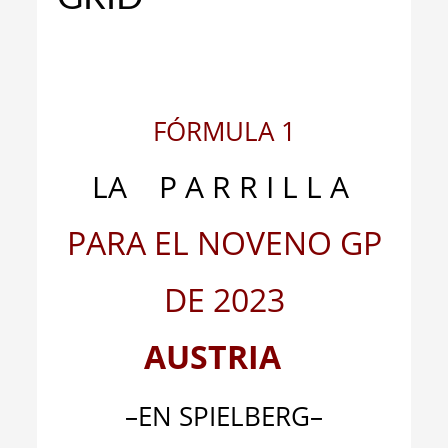
_
FÓRMULA 1
LA P A R R I L L A
PARA EL NOVENO GP
DE 2023
AUSTRIA
–EN SPIELBERG–