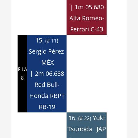
| 1m 05.680
Alfa Romeo-
Ferrari C-43
15.
(# 11)
Sergio Pérez
MÉX
FILA
| 2m 06.688
8
Red Bull-
Honda RBPT
RB-19
16.
Yuki
(# 22)
Tsunoda JAP