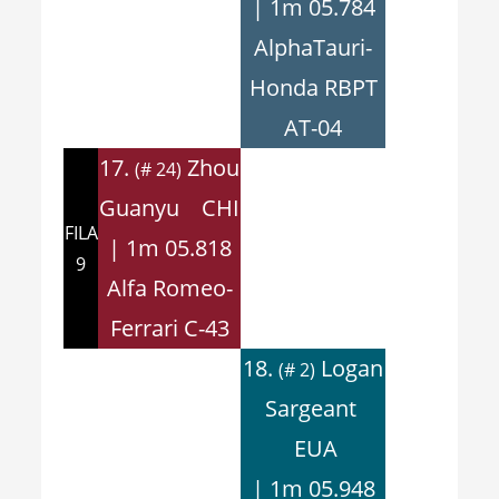
| 1m 05.784
AlphaTauri-
Honda RBPT
AT-04
17.
Zhou
(# 24)
Guanyu CHI
FILA
| 1m 05.818
9
Alfa Romeo-
Ferrari C-43
18.
Logan
(# 2)
Sargeant
EUA
| 1m 05.948