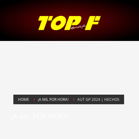
HOME
¡A MIL POR HORA!
AUT GP 2024 | HECHOS
¡A MIL POR HORA!