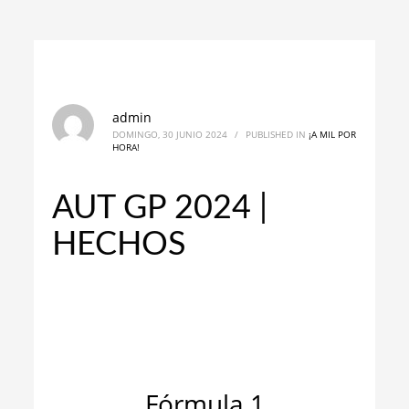
admin
DOMINGO, 30 JUNIO 2024
/
PUBLISHED IN
¡A MIL POR
HORA!
AUT GP 2024 |
HECHOS
_
_
Fórmula 1