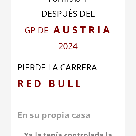
DESPUÉS DEL
A U S T R I A
GP DE
2024
PIERDE LA CARRERA
R E D B U L L
En su propia casa
Ya la tenía controlada la