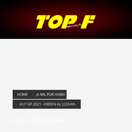
HOME
¡A MIL POR HORA!
AUT GP 2021 –ORDEN AL LLEGAR–
¡A MIL POR HORA!