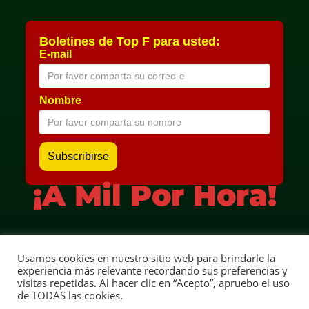
Boletines de Top F para usted:
E-mail
Nombre
¡A Mil Por Hora!
Usamos cookies en nuestro sitio web para brindarle la
Aviso Legal
experiencia más relevante recordando sus preferencias y
visitas repetidas. Al hacer clic en “Acepto”, apruebo el uso
Ángelo della Corsa | TOP F | ¡A Mil Por Hora! | Copyright ©
de TODAS las cookies.