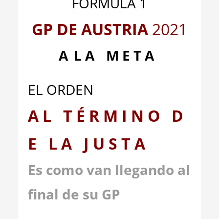
FÓRMULA 1
GP DE AUSTRIA
2021
A
_
L A
__
M E T A
EL ORDEN
A L T É R M I N O D
E L A J U S T A
Es como van llegando al
final de su GP