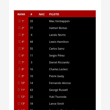
RANK
#
NAC
PILOTO
1º
33
Max Verstappen
2º
77
Valtteri Bottas
3º
4
Lando Norris
4º
44
Lewis Hamilton
5º
55
Carlos Sainz
6º
11
Sergio Pérez
7º
3
Daniel Ricciardo
8º
16
Charles Leclerc
9º
10
Pierre Gasly
10º
14
Fernando Alonso
11º
63
George Russell
12º
22
Yuki Tsunoda
13º
18
Lance Stroll