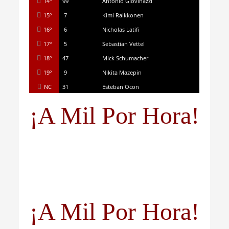
14º
99
Antonio Giovinazzi
15º
7
Kimi Raikkonen
16º
6
Nicholas Latifi
17º
5
Sebastian Vettel
18º
47
Mick Schumacher
19º
9
Nikita Mazepin
NC
31
Esteban Ocon
¡A Mil Por Hora!
¡A Mil Por Hora!