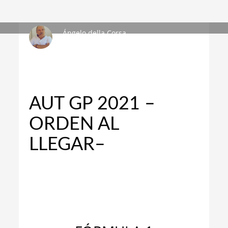
Ángelo della Corsa
DOMINGO, 04 JULIO 2021
/
PUBLISHED IN
¡A MIL POR
HORA!
,
NOTAS
AUT GP 2021 –
ORDEN AL
LLEGAR–
_
_