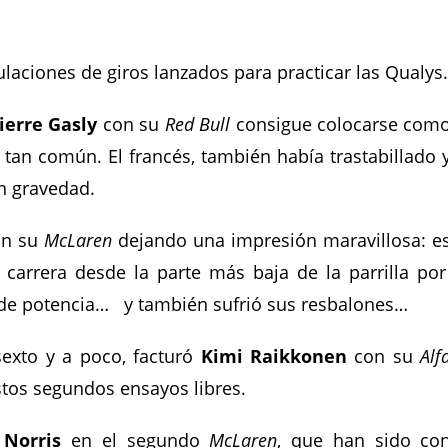
laciones de giros lanzados para practicar las Qualys
ierre Gasly
con su
Red Bull
consigue colocarse com
o tan común. El francés, también había trastabillado 
in gravedad.
n su
McLaren
dejando una impresión maravillosa: e
a carrera desde la parte más baja de la parrilla po
 de potencia… y también sufrió sus resbalones…
sexto y a poco, facturó
Kimi Raikkonen
con su
Alf
tos segundos ensayos libres.
 Norris
en el segundo
McLaren
, que han sido co