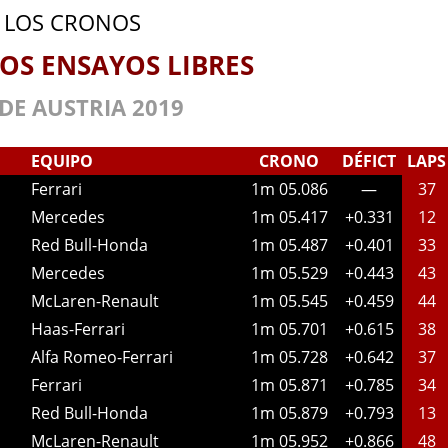
LOS CRONOS
OS ENSAYOS LIBRES
DE AUSTRIA 2019
EQUIPO
CRONO
DÉFICT
LAPS
Ferrari
1m 05.086
—
37
Mercedes
1m 05.417
+0.331
12
Red Bull-Honda
1m 05.487
+0.401
33
Mercedes
1m 05.529
+0.443
43
McLaren-Renault
1m 05.545
+0.459
44
Haas-Ferrari
1m 05.701
+0.615
38
Alfa Romeo-Ferrari
1m 05.728
+0.642
37
Ferrari
1m 05.871
+0.785
34
Red Bull-Honda
1m 05.879
+0.793
13
McLaren-Renault
1m 05.952
+0.866
48