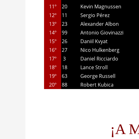
11º
20
Kevin Magnussen
12º
11
Sergio Pérez
13º
23
Alexander Albon
14º
99
Antonio Giovinazzi
15º
26
Daniil Kvyat
16º
27
Nico Hulkenberg
17º
3
Daniel Ricciardo
18º
18
Lance Stroll
19º
63
George Russell
20º
88
Robert Kubica
¡A M