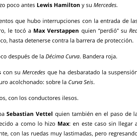
hizo poco antes
Lewis Hamilton
y su
Mercedes.
ntos que hubo interrupciones con la entrada de la
ro, le tocó a
Max Verstappen
quien “perdió” su
Re
eco, hasta detenerse contra la barrera de protección.
oco después de la
Décima Curva
. Bandera roja.
s
con su
Mercedes
que ha desbaratado la suspensió
muro acolchonado: sobre la
Curva Seis
.
s, con los conductores ilesos.
aba
Sebastian Vettel
quien también en el paso de l
ecido a como lo hizo
Max
: en este caso sin llegar 
ente, con las ruedas muy lastimadas, pero regresand