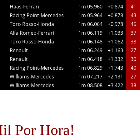
Haas-Ferrari
1m 05.960
+0.874
41
Racing Point-Mercedes
1m 05.964
+0.878
43
Toro Rosso-Honda
1m 06.064
+0.978
46
Alfa Romeo-Ferrari
1m 06.119
+1.033
37
Toro Rosso-Honda
1m 06.148
+1.062
38
Renault
1m 06.249
+1.163
27
Renault
1m 06.418
+1.332
30
Racing Point-Mercedes
1m 06.829
+1.743
40
Williams-Mercedes
1m 07.217
+2.131
27
Williams-Mercedes
1m 08.508
+3.422
38
il Por Hora!