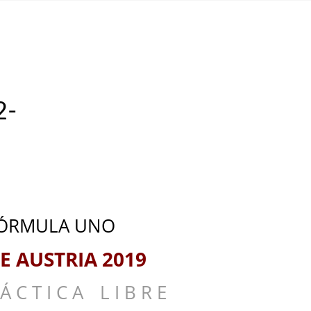
 POR HORA!
,
NOTAS
2-
ÓRMULA UNO
E AUSTRIA 2019
Á C T I C A
__
L I B R E