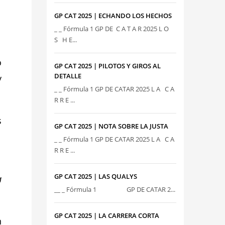
GP CAT 2025 | ECHANDO LOS HECHOS
_ _ Fórmula 1 GP DE C A T A R 2025 L O
.
S H E...
o
GP CAT 2025 | PILOTOS Y GIROS AL
DETALLE
y
_ _ Fórmula 1 GP DE CATAR 2025 L A C A
R R E ...
s
GP CAT 2025 | NOTA SOBRE LA JUSTA
r
_ _ Fórmula 1 GP DE CATAR 2025 L A C A
R R E ...
GP CAT 2025 | LAS QUALYS
a
__ _ Fórmula 1 GP DE CATAR 2...
GP CAT 2025 | LA CARRERA CORTA
n