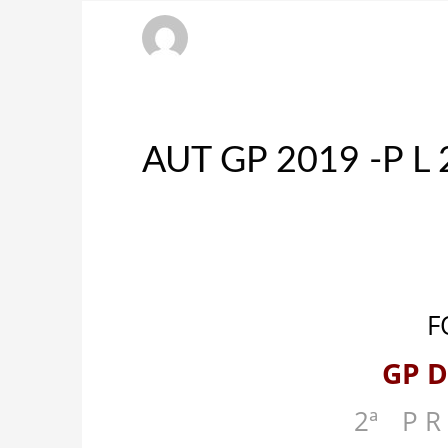
admin
SÁBADO, 29 JUNIO 2019
/
PUBLISHED IN
¡A MIL
AUT GP 2019 -P L 
F
GP D
2ª
__
P R 