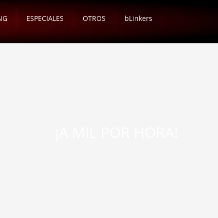
NG
ESPECIALES
OTROS
bLinkers
¡A MIL POR HORA!