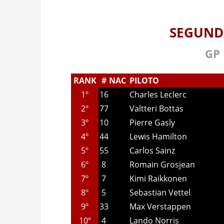
SEGUND
GP 
RANK
#
NAC
PILOTO
1º
16
Charles Leclerc
2º
77
Valtteri Bottas
3º
10
Pierre Gasly
4º
44
Lewis Hamilton
5º
55
Carlos Sainz
6º
8
Romain Grosjean
7º
7
Kimi Raikkonen
8º
5
Sebastian Vettel
9º
33
Max Verstappen
10º
4
Lando Norris