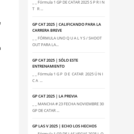
_ _ Fórmula 1 GP DE CATAR 2025 S P R I N
T R ...
e
GP CAT 2025 | CALIFICANDO PARA LA
CARRERA BREVE
_ _ FÓRMULA UNO Q U A L Y S / SHOOT
OUT PARA LA...
a
GP CAT 2025 | SÓLO ESTE
ENTRENAMIENTO
_ _ Fórmula 1 G P D E CATAR 2025 Ú N I
C A ...
GP CAT 2025 | LA PREVIA
_ _ MANCHA # 23 FECHA NOVIEMBRE 30
GP DE CATAR ...
GP LAS V 2025 | ECHO LOS HECHOS
_ _ Fórmula 1 GP DE LAS VEGAS 2025 L O