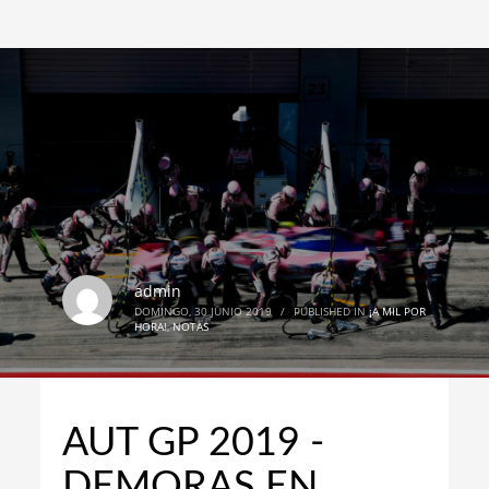
admin
DOMINGO, 30 JUNIO 2019
/
PUBLISHED IN
¡A MIL POR
HORA!
,
NOTAS
AUT GP 2019 -
DEMORAS EN