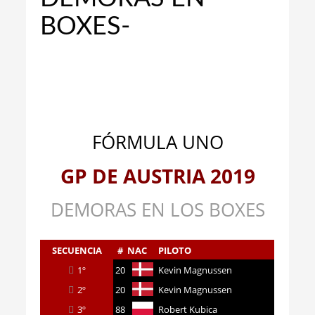
BOXES-
FÓRMULA UNO
GP DE AUSTRIA 2019
DEMORAS EN LOS BOXES
SECUENCIA
#
NAC
PILOTO
1º
20
Kevin Magnussen
2º
20
Kevin Magnussen
3º
88
Robert Kubica