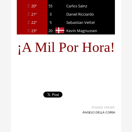
20º
55
Carlos Sainz
21º
3
Daniel Ricciardo
22º
5
Sebastian Vettel
23º
20
Kevin Magnussen
¡A Mil Por Hora!
TAGGED UNDER:
ÁNGELO DELLA CORSA