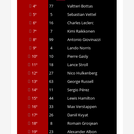
4º
77
Valtteri Bottas
5º
5
Sebastian Vettel
6º
16
Charles Leclerc
7º
7
Kimi Raikkonen
8º
99
Antonio Giovinazzi
9º
4
Lando Norris
10º
10
Pierre Gasly
11º
18
Lance Stroll
12º
27
Nico Hulkenberg
13º
63
George Russell
14º
11
Sergio Pérez
15º
44
Lewis Hamilton
16º
33
Max Verstappen
17º
26
Daniil Kvyat
18º
8
Romain Grosjean
19º
23
Alexander Albon