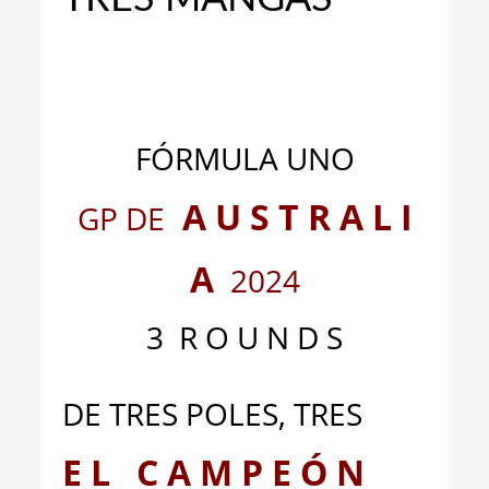
_
_
FÓRMULA UNO
A U S T R A L I
GP DE
A
2024
3 R O U N D S
DE TRES POLES, TRES
E L C A M P E Ó N