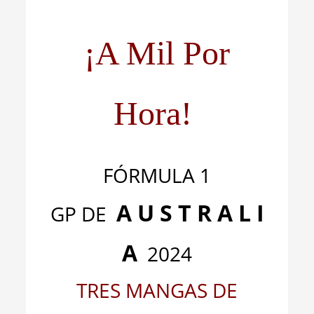
¡A Mil Por
Hora!
FÓRMULA 1
A U S T R A L I
GP DE
A
2024
TRES MANGAS DE