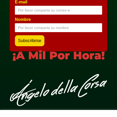
E-mail
Nombre
¡A Mil Por Hora!