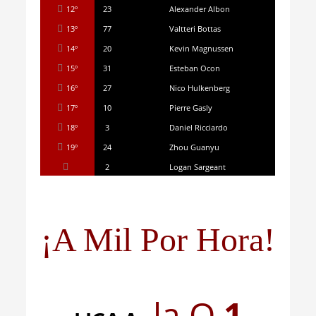
12º
23
Alexander Albon
13º
77
Valtteri Bottas
14º
20
Kevin Magnussen
15º
31
Esteban Ocon
16º
27
Nico Hulkenberg
17º
10
Pierre Gasly
18º
3
Daniel Ricciardo
19º
24
Zhou Guanyu
2
Logan Sargeant
¡A Mil Por Hora!
la Q
1