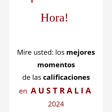
Hora!
Mire usted: los
mejores
momentos
de las
calificaciones
A U S T R A L I A
en
2024