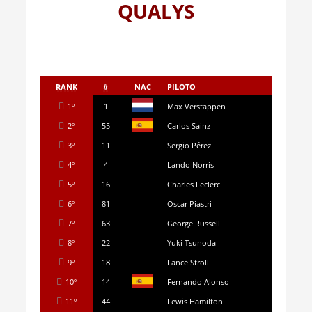
QUALYS
RANK
#
NAC
PILOTO
1º
1
Max Verstappen
2º
55
Carlos Sainz
3º
11
Sergio Pérez
4º
4
Lando Norris
5º
16
Charles Leclerc
6º
81
Oscar Piastri
7º
63
George Russell
8º
22
Yuki Tsunoda
9º
18
Lance Stroll
10º
14
Fernando Alonso
11º
44
Lewis Hamilton