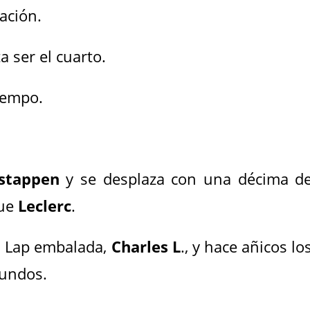
ación.
 ser el cuarto.
tiempo.
stappen
y se desplaza con una décima d
que
Leclerc
.
su Lap embalada,
Charles L
., y hace añicos lo
gundos.