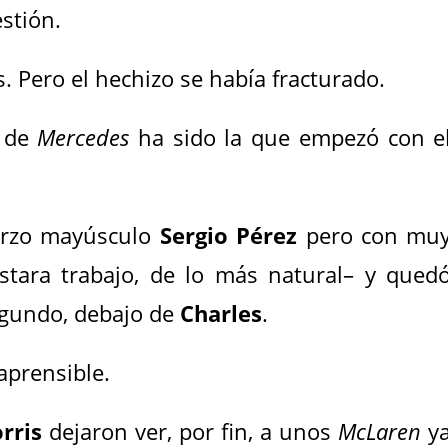
estión.
 Pero el hechizo se había fracturado.
a de
Mercedes
ha sido la que empezó con e
erzo mayúsculo
Sergio Pérez
pero con mu
tara trabajo, de lo más natural– y qued
egundo, debajo de
Charles
.
aprensible.
rris
dejaron ver, por fin, a unos
McLaren
y