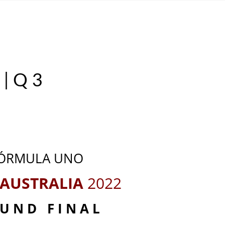
POR HORA!
,
NOTAS
| Q 3
_
_
ÓRMULA UNO
 AUSTRALIA
2022
U N D F I N A L