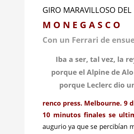
GIRO MARAVILLOSO DEL
M O N E G A S C O
Con un Ferrari de ensu
Iba a ser, tal vez, la 
porque el Alpine de Al
porque Leclerc dio u
renco press. Melbourne. 9 de
10 minutos finales se ulti
augurio ya que se percibían m