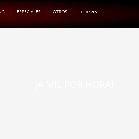
NG
ESPECIALES
OTROS
bLinkers
¡A MIL POR HORA!