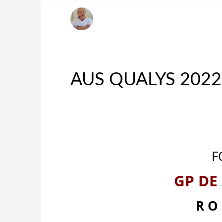
Ángelo della Corsa
SÁBADO, 09 ABRIL 2022
/
PUBLISHED IN
¡A MIL 
AUS QUALYS 2022 
F
GP DE
R O 