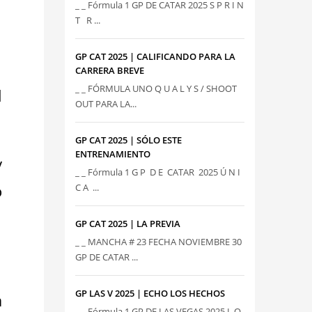
_ _ Fórmula 1 GP DE CATAR 2025 S P R I N
T R ...
GP CAT 2025 | CALIFICANDO PARA LA
CARRERA BREVE
_ _ FÓRMULA UNO Q U A L Y S / SHOOT
l
OUT PARA LA...
GP CAT 2025 | SÓLO ESTE
ENTRENAMIENTO
y
_ _ Fórmula 1 G P D E CATAR 2025 Ú N I
ó
C A ...
GP CAT 2025 | LA PREVIA
_ _ MANCHA # 23 FECHA NOVIEMBRE 30
GP DE CATAR ...
GP LAS V 2025 | ECHO LOS HECHOS
a
_ _ Fórmula 1 GP DE LAS VEGAS 2025 L O