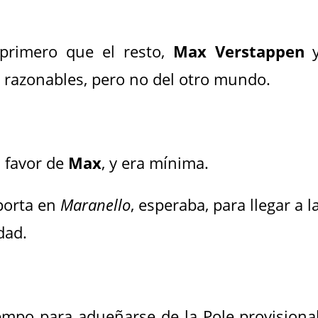
o primero que el resto,
Max Verstappen
 razonables, pero no del otro mundo.
a favor de
Max
, y era mínima.
porta en
Maranello
, esperaba, para llegar a l
dad.
mpo para adueñarse de la Pole provisiona