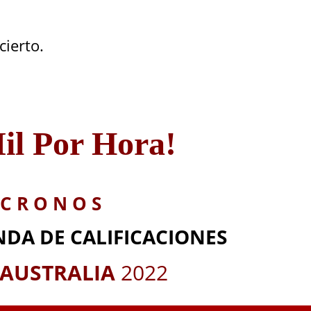
cierto.
il Por Hora!
C R O N O S
DA DE CALIFICACIONES
AUSTRALIA
2
022