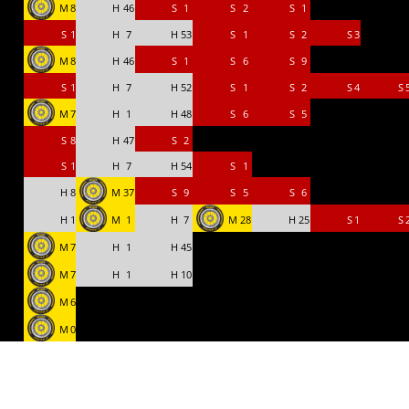
M
8
H
46
S
1
S
2
S
1
o
S
1
H
7
H
53
S
1
S
2
S
3
M
8
H
46
S
1
S
6
S
9
o
S
1
H
7
H
52
S
1
S
2
S
4
S
M
7
H
1
H
48
S
6
S
5
S
8
H
47
S
2
S
1
H
7
H
54
S
1
H
8
M
37
S
9
S
5
S
6
H
1
M
1
H
7
M
28
H
25
S
1
S
M
7
H
1
H
45
M
7
H
1
H
10
M
6
M
0