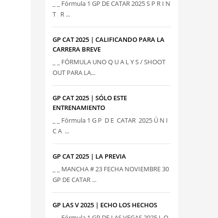
_ _ Fórmula 1 GP DE CATAR 2025 S P R I N
T R ...
GP CAT 2025 | CALIFICANDO PARA LA
CARRERA BREVE
_ _ FÓRMULA UNO Q U A L Y S / SHOOT
OUT PARA LA...
GP CAT 2025 | SÓLO ESTE
ENTRENAMIENTO
_ _ Fórmula 1 G P D E CATAR 2025 Ú N I
C A ...
GP CAT 2025 | LA PREVIA
_ _ MANCHA # 23 FECHA NOVIEMBRE 30
GP DE CATAR ...
GP LAS V 2025 | ECHO LOS HECHOS
_ _ Fórmula 1 GP DE LAS VEGAS 2025 L O