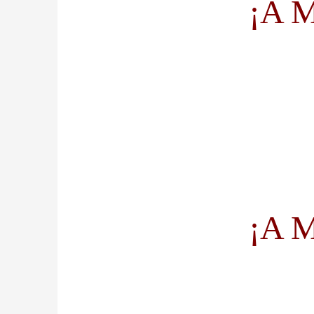
¡A M
¡A M