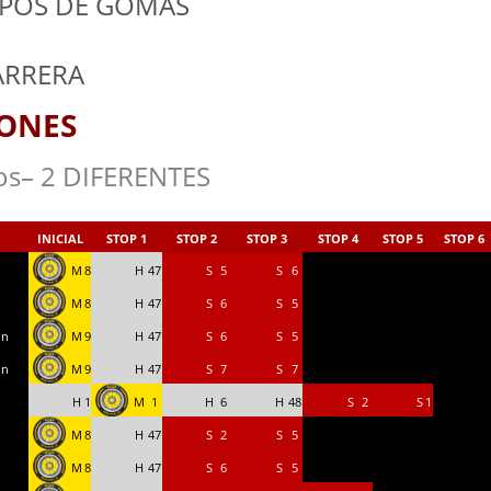
IPOS DE GOMAS
ARRERA
IONES
os– 2 DIFERENTES
INICIAL
STOP 1
STOP 2
STOP 3
STOP 4
STOP 5
STOP 6
M
8
H
47
S
5
S
6
M
8
H
47
S
6
S
5
in
M
9
H
47
S
6
S
5
in
M
9
H
47
S
7
S
7
H
1
M
1
H
6
H
48
S
2
S
1
M
8
H
47
S
2
S
5
M
8
H
47
S
6
S
5