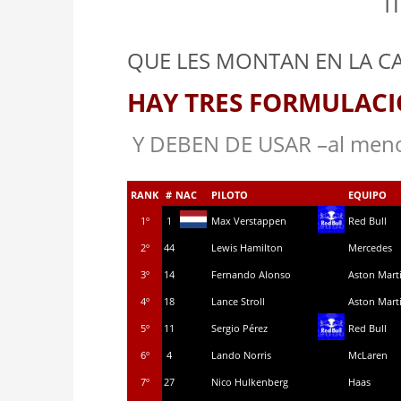
T
QUE LES MONTAN EN LA C
HAY TRES FORMULAC
Y DEBEN DE USAR –al men
RANK
#
NAC
PILOTO
EQUIPO
1º
1
Max Verstappen
Red Bull
2º
44
Lewis Hamilton
Mercedes
3º
14
Fernando Alonso
Aston Mart
4º
18
Lance Stroll
Aston Mart
5º
11
Sergio Pérez
Red Bull
6º
4
Lando Norris
McLaren
7º
27
Nico Hulkenberg
Haas