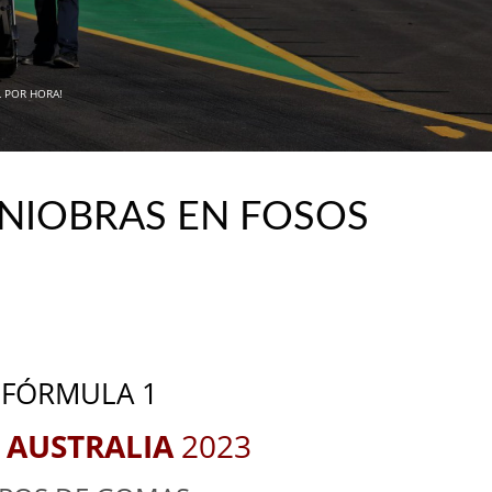
L POR HORA!
ANIOBRAS EN FOSOS
_
_
FÓRMULA 1
 AUSTRALIA
2
023