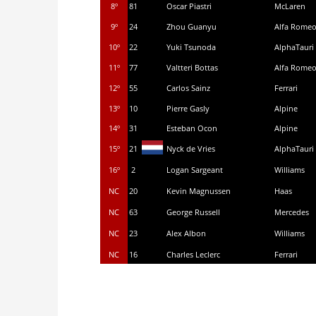
8º
81
Oscar Piastri
McLaren
9º
24
Zhou Guanyu
Alfa Rome
10º
22
Yuki Tsunoda
AlphaTauri
11º
77
Valtteri Bottas
Alfa Rome
12º
55
Carlos Sainz
Ferrari
13º
10
Pierre Gasly
Alpine
14º
31
Esteban Ocon
Alpine
15º
21
Nyck de Vries
AlphaTauri
16º
2
Logan Sargeant
Williams
NC
20
Kevin Magnussen
Haas
NC
63
George Russell
Mercedes
NC
23
Alex Albon
Williams
NC
16
Charles Leclerc
Ferrari