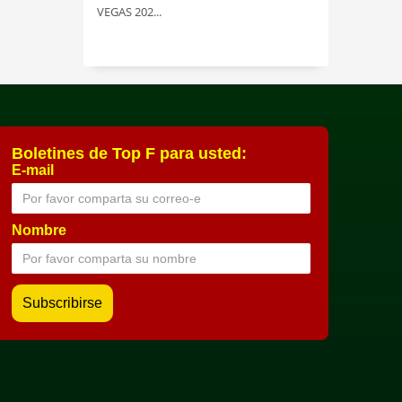
VEGAS 202...
Boletines de Top F para usted:
E-mail
Nombre