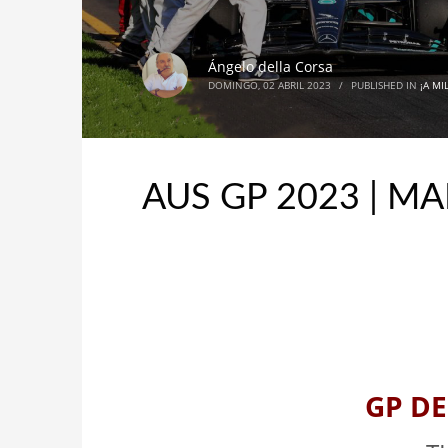
Ángelo della Corsa
DOMINGO, 02 ABRIL 2023
/
PUBLISHED IN
¡A MI
AUS GP 2023 | M
GP DE