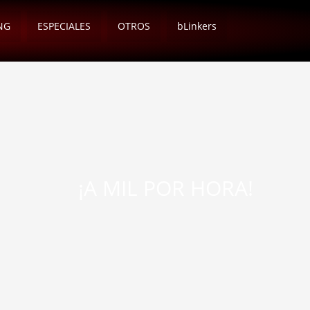
NG
ESPECIALES
OTROS
bLinkers
¡A MIL POR HORA!