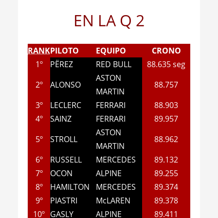
EN LA Q 2
RANK
PILOTO
EQUIPO
CRONO
1º
PËREZ
RED BULL
88.635 seg
ASTON
2º
ALONSO
88.757
MARTIN
3º
LECLERC
FERRARI
88.903
4º
SAINZ
FERRARI
89.957
ASTON
5º
STROLL
88.962
MARTIN
6º
RUSSELL
MERCEDES
89.132
7º
OCON
ALPINE
89.255
8º
HAMILTON
MERCEDES
89.374
9º
PIASTRI
McLAREN
89.378
10º
GASLY
ALPINE
89.411