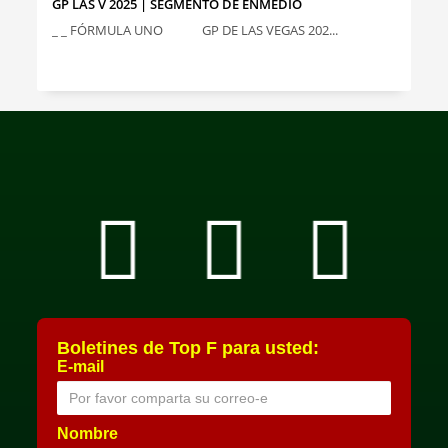
GP LAS V 2025 | SEGMENTO DE ENMEDIO
_ _ FÓRMULA UNO GP DE LAS VEGAS 202...
Boletines de Top F para usted:
E-mail
Nombre