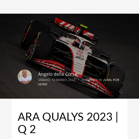
Ángelo della Corsa
SÁBADO, 18 MARZO 2023
/
PUBLISHED IN
¡A MIL POR
HORA!
ARA QUALYS 2023 |
Q 2