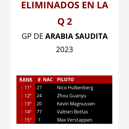
ELIMINADOS EN LA
Q 2
GP DE
ARABIA SAUDITA
2023
RANK
#
NAC
PILOTO
11º
27
Nico Hulkenberg
12º
24
Zhou Guanyu
13º
20
Kevin Magnussen
14º
77
Valtteri Bottas
15º
1
Max Verstappen