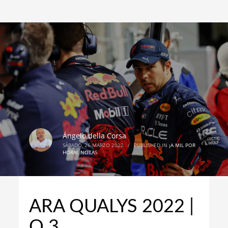
Ángelo della Corsa
SÁBADO, 26 MARZO 2022
/
PUBLISHED IN
¡A MIL POR
HORA!
,
NOTAS
ARA QUALYS 2022 |
Q 3