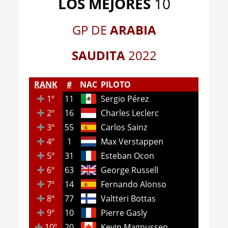
LOS MEJORES
10
GP DE
ARABIA
SAUDITA
2
022
RANK
#
NAC
PILOTO
1º
11
Sergio Pérez
2º
16
Charles Leclerc
3º
55
Carlos Sainz
4º
1
Max Verstappen
5º
31
Esteban Ocon
6º
63
George Russell
7º
14
Fernando Alonso
8º
77
Valtteri Bottas
9º
10
Pierre Gasly
10º
20
Kevin Magnussen