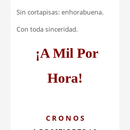
Sin cortapisas: enhorabuena.
Con toda sinceridad.
¡A Mil Por
Hora!
C R O N O S