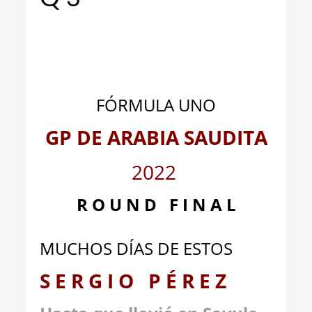
_
_
FÓRMULA UNO
GP DE ARABIA SAUDITA
2022
R O U N D F I N A L
MUCHOS DÍAS DE ESTOS
S E R G I O P É R E Z