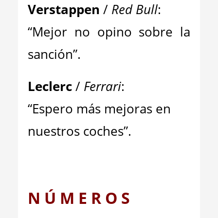
Verstappen
/
Red Bull
:
“Mejor no opino sobre la
sanción”.
Leclerc
/
Ferrari
:
“Espero más mejoras en
nuestros coches”.
N Ú M E R O S