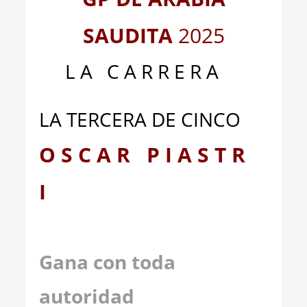
SAUDITA
2025
L A C A R R E R A
LA TERCERA DE CINCO
O S C A R P I A S T R
I
Gana con toda
autoridad