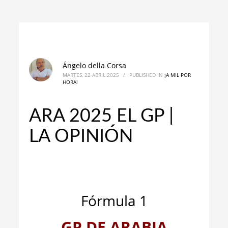
Ángelo della Corsa
MARTES, 22 ABRIL 2025
/
PUBLISHED IN
¡A MIL POR
HORA!
ARA 2025 EL GP |
LA OPINIÓN
_
_
Fórmula 1
GP DE ARABIA