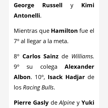
George Russell
y
Kimi
Antonelli
.
Mientras que
Hamilton
fue el
7º al llegar a la meta.
8º
Carlos Sainz
de
Williams.
9º su colega
Alexander
Albon
. 10º,
Isack Hadjar
de
los
Racing Bulls
.
Pierre Gasly
de
Alpine
y
Yuki