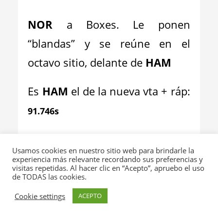
NOR
a Boxes. Le ponen
“blandas” y se reúne en el
octavo sitio, delante de
HAM
Es
HAM
el de la nueva vta + ráp:
91.746s
40ª LAP
Usamos cookies en nuestro sitio web para brindarle la
Nada más queda una decena
experiencia más relevante recordando sus preferencias y
visitas repetidas. Al hacer clic en “Acepto”, apruebo el uso
por cubrir
de TODAS las cookies.
Cookie settings
ACEPTO
Así va el verso:
VER
a la cabeza