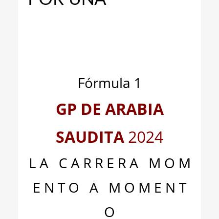
_
_
Fórmula 1
GP DE ARABIA
SAUDITA
2024
L A C A R R E R A M O M
E N T O A M O M E N T
O