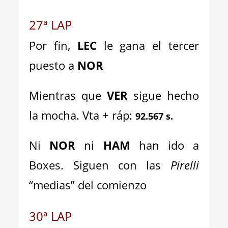
27ª LAP
Por fin,
LEC
le gana el tercer
puesto a
NOR
Mientras que
VER
sigue hecho
la mocha. Vta + ráp:
92.567 s.
Ni
NOR
ni
HAM
han ido a
Boxes. Siguen con las
Pirelli
“medias” del comienzo
30ª LAP