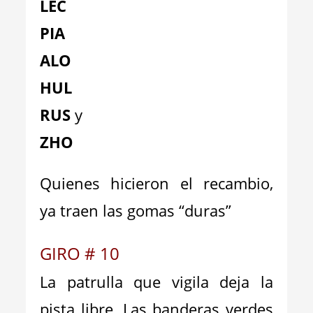
LEC
PIA
ALO
HUL
RUS
y
ZHO
Quienes hicieron el recambio,
ya traen las gomas “duras”
GIRO # 10
La patrulla que vigila deja la
pista libre. Las banderas verdes