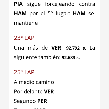
PIA
sigue forcejeando contra
HAM
por el 5º lugar;
HAM
se
mantiene
23ª LAP
Una más de
VER
:
La
92.792 s.
siguiente también:
92.683 s.
25ª LAP
A medio camino
Por delante
VER
Segundo
PER