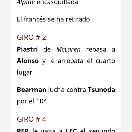
Alpine
encasquillada
El francés s
e ha retirado
GIRO # 2
Piastri
de
McLaren
rebasa a
Alonso
y le arrebata el cuarto
lugar
Bearman
lucha contra
Tsunoda
por el 10º
GIRO # 4
PER
le gana a
LEC
el segundo