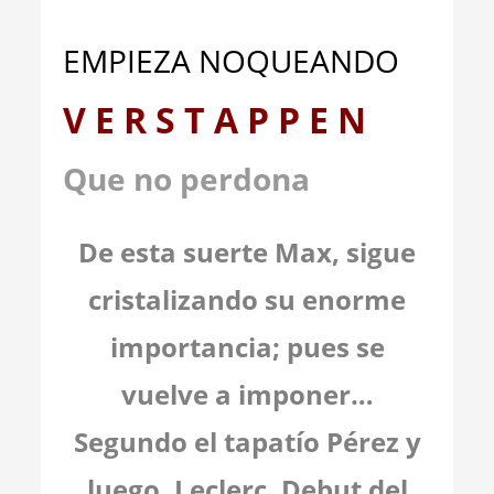
EMPIEZA NOQUEANDO
V E R S T A P P E N
Que no perdona
De esta suerte Max, sigue
cristalizando su enorme
importancia; pues se
vuelve a imponer…
Segundo el tapatío Pérez y
luego, Leclerc. Debut del