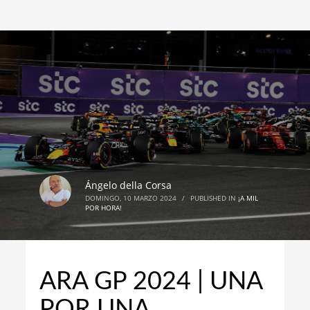
Ángelo della Corsa
DOMINGO, 10 MARZO 2024
/
PUBLISHED IN
¡A MIL
POR HORA!
ARA GP 2024 | UNA
POR UNA