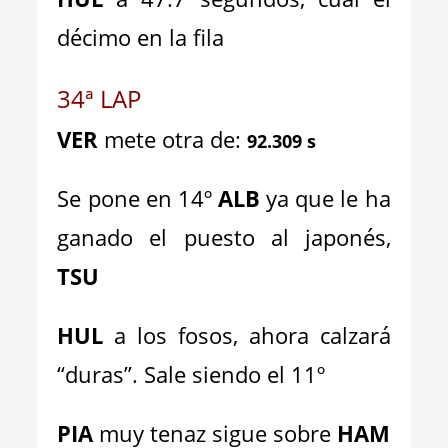
décimo en la fila
34ª LAP
VER
mete otra de:
92.309 s
Se pone en 14º
ALB
ya que le ha
ganado el puesto al japonés,
TSU
HUL
a los fosos, ahora calzará
“duras”. Sale siendo el 11º
PIA
muy tenaz sigue sobre
HAM