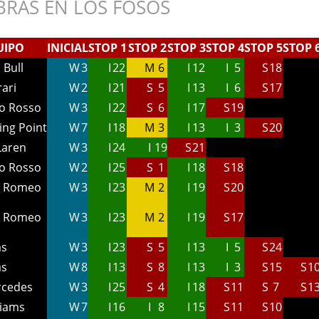
RAS EN LOS FOSOS
UIPO
INICIAL
STOP 1
STOP 2
STOP 3
STOP 4
STOP 5
STOP 
 Bull
W
3
I
22
M
6
I
12
I
5
S
18
rari
W
2
I
21
S
5
I
13
I
6
S
17
o Rosso
W
3
I
22
S
6
I
17
S
19
ing Point
W
7
I
18
M
3
I
13
I
3
S
20
Laren
W
3
I
24
I
19
S
21
o Rosso
W
2
I
25
S
1
I
18
S
18
a Romeo
W
3
I
23
M
2
I
19
S
20
a Romeo
W
3
I
23
M
2
I
19
S
17
as
W
3
I
23
S
5
I
13
I
5
S
24
as
W
8
I
13
S
8
I
13
I
3
S
15
S
1
cedes
W
3
I
25
S
4
I
18
S
11
S
7
S
1
liams
W
7
I
16
I
8
I
15
S
11
S
10