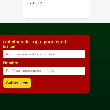
VEGAS 202...
Boletines de Top F para usted:
E-mail
Nombre