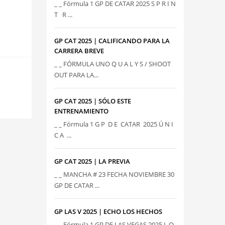
_ _ Fórmula 1 GP DE CATAR 2025 S P R I N
T R ...
GP CAT 2025 | CALIFICANDO PARA LA
CARRERA BREVE
_ _ FÓRMULA UNO Q U A L Y S / SHOOT
OUT PARA LA...
GP CAT 2025 | SÓLO ESTE
ENTRENAMIENTO
_ _ Fórmula 1 G P D E CATAR 2025 Ú N I
C A ...
GP CAT 2025 | LA PREVIA
_ _ MANCHA # 23 FECHA NOVIEMBRE 30
GP DE CATAR ...
GP LAS V 2025 | ECHO LOS HECHOS
_ _ Fórmula 1 GP DE LAS VEGAS 2025 L O