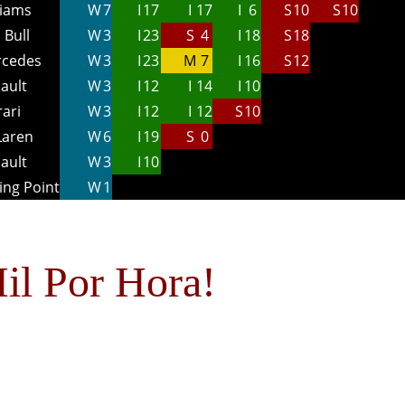
liams
W
7
I
17
I
17
I
6
S
10
S
10
 Bull
W
3
I
23
S
4
I
18
S
18
cedes
W
3
I
23
M
7
I
16
S
12
ault
W
3
I
12
I
14
I
10
rari
W
3
I
12
I
12
S
10
Laren
W
6
I
19
S
0
ault
W
3
I
10
ing Point
W
1
il Por Hora!