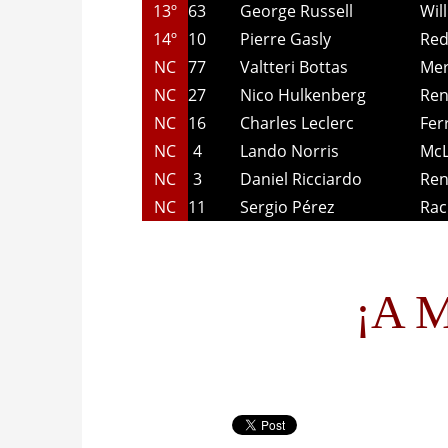
13º
63
George Russell
Wil
14º
10
Pierre Gasly
Red
NC
77
Valtteri Bottas
Mer
NC
27
Nico Hulkenberg
Ren
NC
16
Charles Leclerc
Fer
NC
4
Lando Norris
Mc
NC
3
Daniel Ricciardo
Ren
NC
11
Sergio Pérez
Rac
¡A M