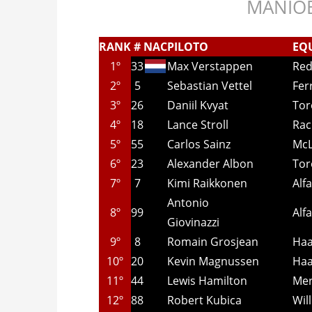
MANIOB
RANK
#
NAC
PILOTO
EQ
1º
33
Max Verstappen
Red
2º
5
Sebastian Vettel
Fer
3º
26
Daniil Kvyat
Tor
4º
18
Lance Stroll
Rac
5º
55
Carlos Sainz
Mc
6º
23
Alexander Albon
Tor
7º
7
Kimi Raikkonen
Alf
Antonio
8º
99
Alf
Giovinazzi
9º
8
Romain Grosjean
Ha
10º
20
Kevin Magnussen
Ha
11º
44
Lewis Hamilton
Mer
12º
88
Robert Kubica
Wil