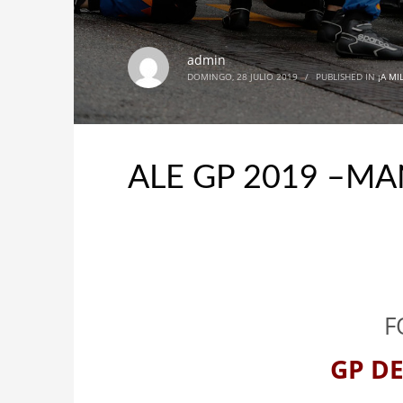
admin
DOMINGO, 28 JULIO 2019
/
PUBLISHED IN
¡A MI
ALE GP 2019 –M
F
GP D