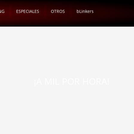
NG
ESPECIALES
OTROS
bLinkers
¡A MIL POR HORA!