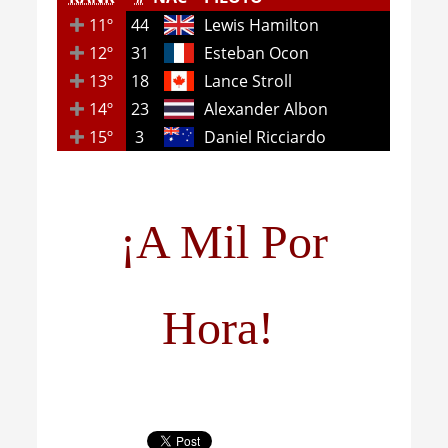
11º
44
Lewis Hamilton
12º
31
Esteban Ocon
13º
18
Lance Stroll
14º
23
Alexander Albon
15º
3
Daniel Ricciardo
¡A Mil Por
Hora!