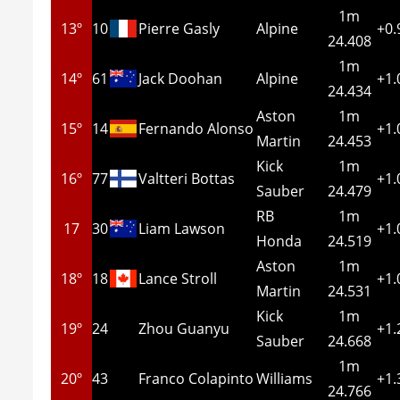
1m
13º
10
Pierre Gasly
Alpine
+0.
24.408
1m
14º
61
Jack Doohan
Alpine
+1.
24.434
Aston
1m
15º
14
Fernando Alonso
+1.
Martin
24.453
Kick
1m
16º
77
Valtteri Bottas
+1.
Sauber
24.479
RB
1m
17
30
Liam Lawson
+1.
Honda
24.519
Aston
1m
18º
18
Lance Stroll
+1.
Martin
24.531
Kick
1m
19º
24
Zhou Guanyu
+1.
Sauber
24.668
1m
20º
43
Franco Colapinto
Williams
+1.
24.766