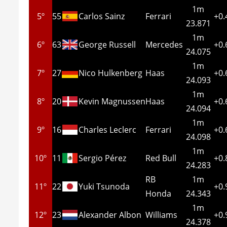
1m
5º
55
Carlos Sainz
Ferrari
+0.
23.871
1m
6º
63
George Russell
Mercedes
+0.
24.075
1m
7º
27
Nico Hulkenberg
Haas
+0.
24.093
1m
8º
20
Kevin Magnussen
Haas
+0.
24.094
1m
9º
16
Charles Leclerc
Ferrari
+0.
24.098
1m
10º
11
Sergio Pérez
Red Bull
+0.
24.283
RB
1m
11º
22
Yuki Tsunoda
+0.
Honda
24.343
1m
12º
23
Alexander Albon
Williams
+0.
24.378