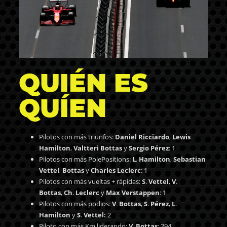
QUIÉN ES
QUÍEN
Pilotos con más triunfos:
Daniel Ricciardo
,
Lewis
Hamilton
,
Valtteri Bottas
y
Sergio Pérez
: 1
Pilotos con más PolePositions:
L
.
Hamilton
,
Sebastian
Vettel
,
Bottas
y
Charles Leclerc
: 1
Pilotos con más vueltas + rápidas:
S
.
Vettel
,
V
.
Bottas
,
Ch
.
Leclerc
y
Max Verstappen
: 1
Pilotos con más podios:
V
.
Bottas
,
S
.
Pérez
,
L
.
Hamilton
y
S
.
Vettel:
2
Piloto con más Km liderando:
V
.
Bottas
: 294