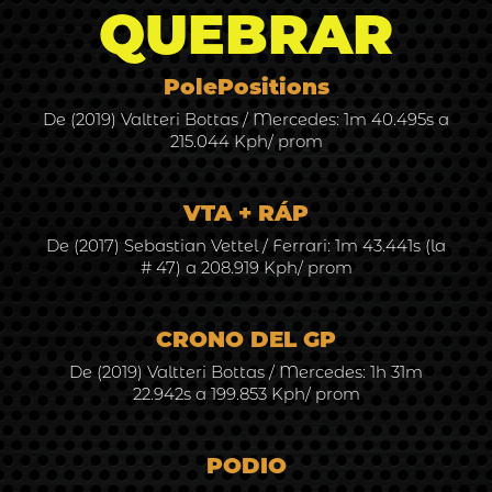
QUEBRAR
PolePositions
De (2019) Valtteri Bottas / Mercedes: 1m 40.495s a
215.044 Kph/ prom
VTA + RÁP
De (2017) Sebastian Vettel / Ferrari: 1m 43.441s (la
# 47) a 208.919 Kph/ prom
CRONO DEL GP
De (2019) Valtteri Bottas / Mercedes: 1h 31m
22.942s a 199.853 Kph/ prom
PODIO