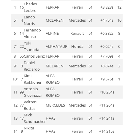
Charles
4º
16
FERRARI
Ferrari
51
+3.828s
12
Leclerc
Lando
5º
4
MCLAREN
Mercedes
51
+4.754s
10
Norris
Fernando
6º
14
ALPINE
Renault
51
+6.382s
8
Alonso
Yuki
7º
22
ALPHATAURI
Honda
51
+6.624s
6
Tsunoda
8º
55
Carlos Sainz
FERRARI
Ferrari
51
+7.709s
4
Daniel
9º
3
MCLAREN
Mercedes
51
+8.874s
2
Ricciardo
Kimi
ALFA
10º
7
Ferrari
51
+9.576s
1
Raikkonen
ROMEO
Antonio
ALFA
11
99
Ferrari
51
+10.254s
Giovinazzi
ROMEO
Valtteri
12
77
MERCEDES
Mercedes
51
+11.264s
Bottas
Mick
13
47
HAAS
Ferrari
51
+14.241s
Schumacher
Nikita
14
9
HAAS
Ferrari
51
+14.315s