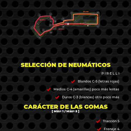
SELECCIÓN DE NEUMÁTICOS
P I R E L L I
Blandos C-5 (letras rojas)
Medios C-4 (amarillas) poco más lentas
Duros C-3 (blancas) otro poco más
CARÁCTER DE LAS GOMAS
[ Mín= 1 / Máx= 5 ]
Tracción 5
Frenaje 4