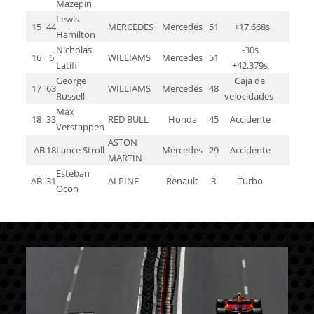
Mazepin
Lewis
15
44
MERCEDES
Mercedes
51
+17.668s
Hamilton
Nicholas
-30s
16
6
WILLIAMS
Mercedes
51
Latifi
+42.379s
George
Caja de
17
63
WILLIAMS
Mercedes
48
Russell
velocidades
Max
18
33
RED BULL
Honda
45
Accidente
Verstappen
ASTON
AB
18
Lance Stroll
Mercedes
29
Accidente
MARTIN
Esteban
AB
31
ALPINE
Renault
3
Turbo
Ocon