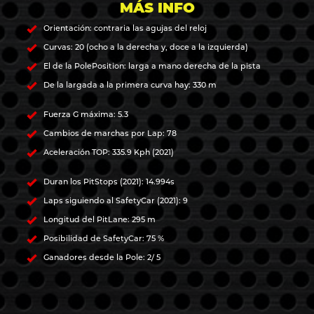
MÁS INFO
Orientación: contraria las agujas del reloj
Curvas: 20 (ocho a la derecha y, doce a la izquierda)
El de la PolePosition: larga a mano derecha de la pista
De la largada a la primera curva hay: 330 m
Fuerza G máxima: 5.3
Cambios de marchas por Lap: 78
Aceleración TOP: 335.9 Kph (2021)
Duran los PitStops (2021): 14.994s
Laps siguiendo al SafetyCar (2021): 9
Longitud del PitLane: 295 m
Posibilidad de SafetyCar: 75 %
Ganadores desde la Pole: 2/ 5