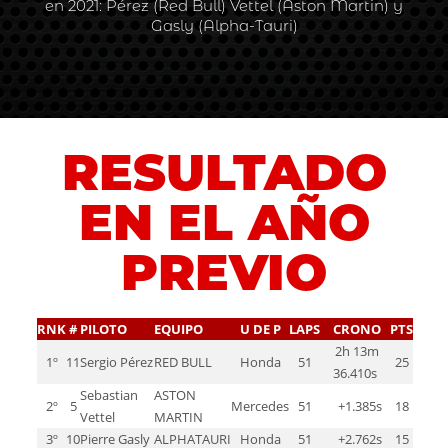
en 2021: Pérez (Red Bull) Vettel (Aston Martin) y
Gasly (Alpha-Tauri)
RESULTADO
EN EL AÑO
PREVIO
RNK
#
PILOTO
EQUIPO
U DE P
LAPS
CRONO
PTS
2h 13m
1º
11
Sergio Pérez
RED BULL
Honda
51
25
36.410s
Sebastian
ASTON
2º
5
Mercedes
51
+1.385s
18
Vettel
MARTIN
3º
10
Pierre Gasly
ALPHATAURI
Honda
51
+2.762s
15