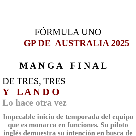
_
_
FÓRMULA UNO
GP DE AUSTRALIA 2025
M A N G A F I N A L
DE TRES, TRES
Y L A N D O
Lo hace otra vez
Impecable inicio de temporada del equipo
que es monarca en funciones. Su piloto
inglés demuestra su intención en busca de