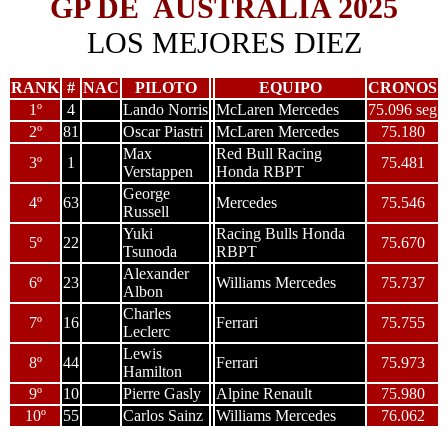
GP DE AUSTRALIA 2025
LOS MEJORES DIEZ
RANK
#
NAC
PILOTO
EQUIPO
CRONOS
1º
4
Lando Norris
McLaren Mercedes
75.096 seg
2º
81
Oscar Piastri
McLaren Mercedes
75.180
Max
Red Bull Racing
3º
1
75.481
Verstappen
Honda RBPT
George
4º
63
Mercedes
75.546
Russell
Yuki
Racing Bulls Honda
5º
22
75.670
Tsunoda
RBPT
Alexander
6º
23
Williams Mercedes
75.737
Albon
Charles
7º
16
Ferrari
75.755
Leclerc
Lewis
8º
44
Ferrari
75.973
Hamilton
9º
10
Pierre Gasly
Alpine Renault
75.980
10º
55
Carlos Sainz
Williams Mercedes
76.062