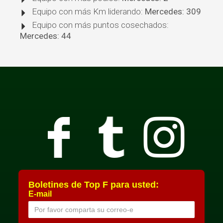
Equipo con más Km liderando:
Mercedes: 309
Equipo con más puntos cosechados:
Mercedes: 44
Boletines de Top F para usted:
E-mail