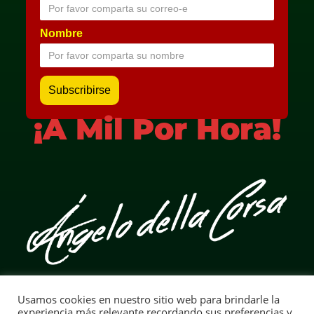
Nombre
¡A Mil Por Hora!
Usamos cookies en nuestro sitio web para brindarle la
Aviso Legal
experiencia más relevante recordando sus preferencias y