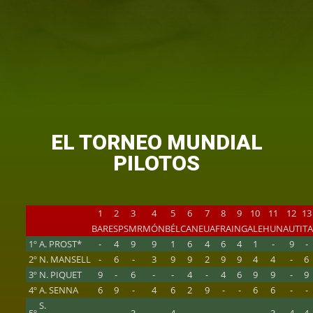
EL TORNEO MUNDIAL
PILOTOS
1
2
3
4
5
6
7
8
9
10
11
12
13
BAR
ESP
SMR
MÓN
BÉL
CAN
EUA
FRA
ING
ALE
HUN
AUT
IT
1º
A. PROST*
-
4
9
9
1
6
4
6
4
1
-
9
-
2º
N. MANSELL
-
6
-
3
9
9
2
9
9
4
4
-
6
3º
N. PIQUET
9
-
6
-
-
4
-
4
6
9
9
-
9
4º
A. SENNA
6
9
-
4
6
2
9
-
-
6
6
-
-
S.