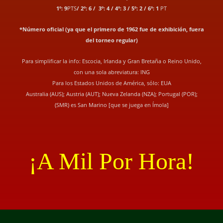
1º: 9
PTS
/ 2º: 6 / 3º: 4 / 4º: 3 / 5º: 2 / 6º: 1
PT
*Número oficial (ya que el primero de 1962 fue de exhibición, fuera
del torneo regular)
Para simplificar la info: Escocia, Irlanda y Gran Bretaña o Reino Unido,
con una sola abreviatura: ING
Para los Estados Unidos de América, sólo: EUA
Australia (AUS); Austria (AUT); Nueva Zelanda (NZA); Portugal (POR);
(SMR) es San Marino [que se juega en Ímola]
¡A Mil Por Hora!