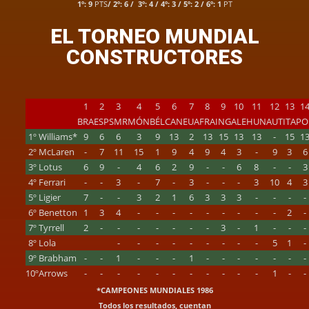
1º: 9
PTS
/ 2º: 6 / 3º: 4 / 4º: 3 / 5º: 2 / 6º: 1
PT
EL TORNEO MUNDIAL
CONSTRUCTORES
1
2
3
4
5
6
7
8
9
10
11
12
13
1
BRA
ESP
SMR
MÓN
BÉL
CAN
EUA
FRA
ING
ALE
HUN
AUT
ITA
PO
1º
Williams*
9
6
6
3
9
13
2
13
15
13
13
-
15
1
2º
McLaren
-
7
11
15
1
9
4
9
4
3
-
9
3
6
3º
Lotus
6
9
-
4
6
2
9
-
-
6
8
-
-
3
4º
Ferrari
-
-
3
-
7
-
3
-
-
-
3
10
4
3
5º
Ligier
7
-
-
3
2
1
6
3
3
3
-
-
-
-
6º
Benetton
1
3
4
-
-
-
-
-
-
-
-
-
2
-
7º
Tyrrell
2
-
-
-
-
-
-
-
3
-
1
-
-
-
8º
Lola
-
-
-
-
-
-
-
-
-
5
1
-
9º
Brabham
-
-
1
-
-
-
1
-
-
-
-
-
-
-
10º
Arrows
-
-
-
-
-
-
-
-
-
-
-
1
-
-
*CAMPEONES MUNDIALES 1986
Todos los resultados, cuentan