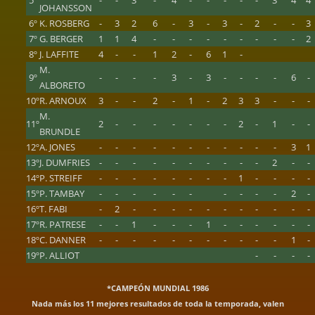
5º
-
-
3
-
4
-
-
-
-
-
3
4
4
JOHANSSON
6º
K. ROSBERG
-
3
2
6
-
3
-
3
-
2
-
-
3
7º
G. BERGER
1
1
4
-
-
-
-
-
-
-
-
-
2
8º
J. LAFFITE
4
-
-
1
2
-
6
1
-
M.
9º
-
-
-
-
3
-
3
-
-
-
-
6
-
ALBORETO
10º
R. ARNOUX
3
-
-
2
-
1
-
2
3
3
-
-
-
M.
11º
2
-
-
-
-
-
-
-
2
-
1
-
-
BRUNDLE
12º
A. JONES
-
-
-
-
-
-
-
-
-
-
-
3
1
13º
J. DUMFRIES
-
-
-
-
-
-
-
-
-
-
2
-
-
14º
P. STREIFF
-
-
-
-
-
-
-
-
1
-
-
-
-
15º
P. TAMBAY
-
-
-
-
-
-
-
-
-
-
2
-
16º
T. FABI
-
2
-
-
-
-
-
-
-
-
-
-
-
17º
R. PATRESE
-
-
1
-
-
-
1
-
-
-
-
-
-
18º
C. DANNER
-
-
-
-
-
-
-
-
-
-
-
1
-
19º
P. ALLIOT
-
-
-
-
*CAMPEÓN MUNDIAL 1986
Nada más los 11 mejores resultados de toda la temporada, valen