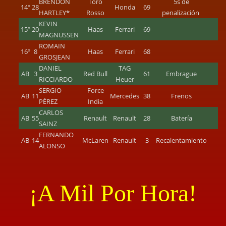
BRENDON
Toro
5s de
14º
28
Honda
69
HARTLEY*
Rosso
penalización
KEVIN
15º
20
Haas
Ferrari
69
MAGNUSSEN
ROMAIN
16º
8
Haas
Ferrari
68
GROSJEAN
DANIEL
TAG
AB
3
Red Bull
61
Embrague
RICCIARDO
Heuer
SERGIO
Force
AB
11
Mercedes
38
Frenos
PÉREZ
India
CARLOS
AB
55
Renault
Renault
28
Batería
SAINZ
FERNANDO
AB
14
McLaren
Renault
3
Recalentamiento
ALONSO
¡A Mil Por Hora!