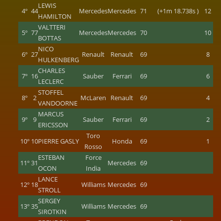
LEWIS
4º
44
Mercedes
Mercedes
71
(+1m 18.738s )
12
HAMILTON
VALTTERI
5º
77
Mercedes
Mercedes
70
10
BOTTAS
NICO
6º
27
Renault
Renault
69
8
HULKENBERG
CHARLES
7º
16
Sauber
Ferrari
69
6
LECLERC
STOFFEL
8º
2
McLaren
Renault
69
4
VANDOORNE
MARCUS
9º
9
Sauber
Ferrari
69
2
ERICSSON
Toro
10º
10
PIERRE GASLY
Honda
69
1
Rosso
ESTEBAN
Force
11º
31
Mercedes
69
OCON
India
LANCE
12º
18
Williams
Mercedes
69
STROLL
SERGEY
13º
35
Williams
Mercedes
69
SIROTKIN