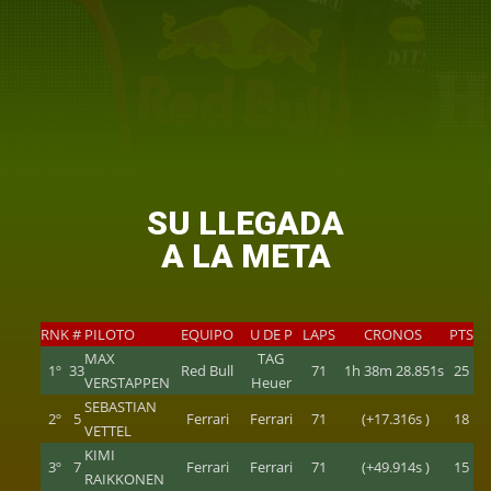
SU LLEGADA
A LA META
RNK
#
PILOTO
EQUIPO
U DE P
LAPS
CRONOS
PTS
MAX
TAG
1º
33
Red Bull
71
1h 38m 28.851s
25
VERSTAPPEN
Heuer
SEBASTIAN
2º
5
Ferrari
Ferrari
71
(+17.316s )
18
VETTEL
KIMI
3º
7
Ferrari
Ferrari
71
(+49.914s )
15
RAIKKONEN