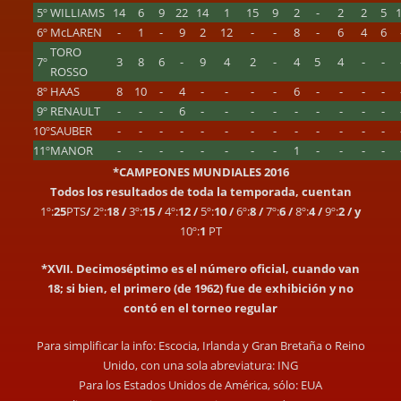
5º
WILLIAMS
14
6
9
22
14
1
15
9
2
-
2
2
5
6º
McLAREN
-
1
-
9
2
12
-
-
8
-
6
4
6
TORO
7º
3
8
6
-
9
4
2
-
4
5
4
-
-
ROSSO
8º
HAAS
8
10
-
4
-
-
-
-
6
-
-
-
-
9º
RENAULT
-
-
-
6
-
-
-
-
-
-
-
-
-
10º
SAUBER
-
-
-
-
-
-
-
-
-
-
-
-
-
11º
MANOR
-
-
-
-
-
-
-
-
1
-
-
-
-
*CAMPEONES MUNDIALES 2016
Todos los resultados de toda la temporada, cuentan
1º:
25
PTS
/
2º:
18 /
3º:
15 /
4º:
12 /
5º:
10 /
6º:
8 /
7º:
6 /
8º:
4 /
9º:
2 / y
10º:
1
PT
*XVII. Decimoséptimo es el número oficial, cuando van
18; si bien, el primero (de 1962) fue de exhibición y no
contó en el torneo regular
Para simplificar la info: Escocia, Irlanda y Gran Bretaña o Reino
Unido, con una sola abreviatura: ING
Para los Estados Unidos de América, sólo: EUA