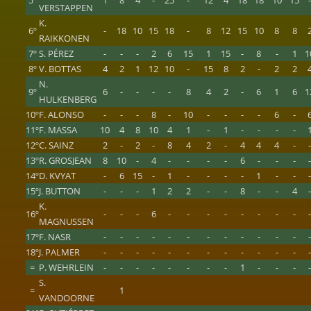
5º
1
8
4
-
25
-
12
4
18
18
10
15
VERSTAPPEN
K.
6º
-
18
10
15
18
-
8
12
15
10
8
8
RAIKKONEN
7º
S. PÉREZ
-
-
-
2
6
15
1
15
-
8
-
1
1
8º
V. BOTTAS
4
2
1
12
10
-
15
8
2
-
2
2
N.
9º
6
-
-
-
-
8
4
2
-
6
1
6
1
HULKENBERG
10º
F. ALONSO
-
-
-
8
-
10
-
-
-
-
6
-
11º
F. MASSA
10
4
8
10
4
1
-
1
-
-
-
-
12º
C. SAINZ
2
-
2
-
8
4
2
-
4
4
4
-
13º
R. GROSJEAN
8
10
-
4
-
-
-
-
6
-
-
-
14º
D. KVYAT
-
6
15
-
1
-
-
-
-
1
-
-
15º
J. BUTTON
-
-
-
1
2
2
-
-
8
-
-
4
K.
16º
-
-
-
6
-
-
-
-
-
-
-
-
MAGNUSSEN
17º
F. NASR
-
-
-
-
-
-
-
-
-
-
-
-
18º
J. PALMER
-
-
-
-
-
-
-
-
-
-
-
-
=
P. WEHRLEIN
-
-
-
-
-
-
-
-
1
-
-
-
S.
=
1
VANDOORNE