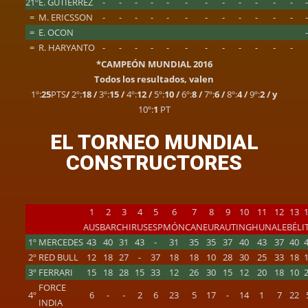
21º
E. GUTIÉRREZ
-
-
-
-
-
-
-
-
-
-
-
-
=
M. ERICSSON
-
-
-
-
-
-
-
-
-
-
-
-
=
E. OCON
=
R. HARYANTO
-
-
-
-
-
-
-
-
-
-
-
-
*CAMPEÓN MUNDIAL 2016
Todos los resultados, valen
1º:
25
PTS
/
2º:
18 /
3º:
15 /
4º:
12 /
5º:
10 /
6º:
8 /
7º:
6 /
8º:
4 /
9º:
2 / y
10º:
1
PT
EL TORNEO MUNDIAL
CONSTRUCTORES
1
2
3
4
5
6
7
8
9
10
11
12
13
AUS
BAR
CHI
RUS
ESP
MÓN
CAN
EUR
AUT
ING
HUN
ALE
BÉL
I
1º
MERCEDES
43
40
31
43
-
31
35
35
37
40
43
37
40
2º
RED BULL
12
18
27
-
37
18
18
10
28
30
25
33
18
3º
FERRARI
15
18
28
15
33
12
26
30
15
12
20
18
10
FORCE
4º
6
-
-
2
6
23
5
17
-
14
1
7
22
INDIA