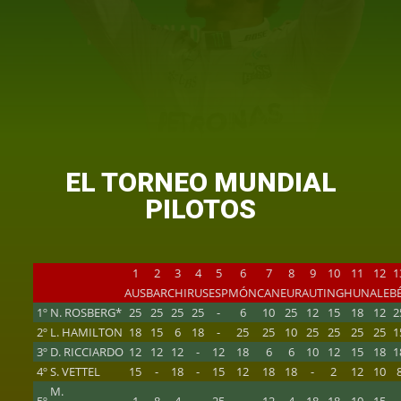
EL TORNEO MUNDIAL
PILOTOS
1
2
3
4
5
6
7
8
9
10
11
12
1
AUS
BAR
CHI
RUS
ESP
MÓN
CAN
EUR
AUT
ING
HUN
ALE
B
1º
N. ROSBERG*
25
25
25
25
-
6
10
25
12
15
18
12
2
2º
L. HAMILTON
18
15
6
18
-
25
25
10
25
25
25
25
1
3º
D. RICCIARDO
12
12
12
-
12
18
6
6
10
12
15
18
1
4º
S. VETTEL
15
-
18
-
15
12
18
18
-
2
12
10
M.